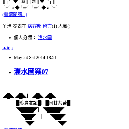
║┌╯◆║愛║║妳║◆╰┐║
╰╯♂◆└═╯└═╯◆♀╰╯
(繼續閱讀...)
ㄚ進 發表在
痞客邦
留言
(1)
人氣(
)
個人分類：
灌水圖
▲top
May
24
Sat
2014
18:51
灌水圖案07
◢█◣◢█◣▏◢█◣◢█◣
█珍貴友誼█▏█同甘共苦█
◥████◤▏◥████◤
◥██◤ ▏ ◥██◤
◥◤ ▏ ◥◤