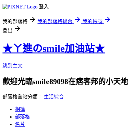
登入
我的部落格
我的部落格後台
我的帳號
登出
★ㄚ進のsmile加油站★
跳到主文
歡迎光臨smile89098在痞客邦的小天地
部落格全站分類：
生活綜合
相簿
部落格
名片
︶‿ ︶✿ 你不能左右天氣，但可以改變