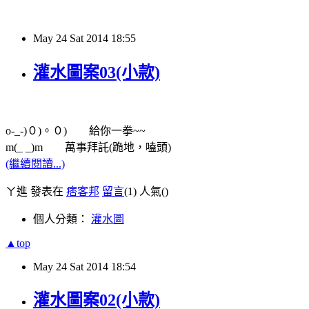
May
24
Sat
2014
18:55
灌水圖案03(小款)
ο-_-)０)。０) 給你一拳~~
m(_ _)m 萬事拜託(跪地，嗑頭)
(繼續閱讀...)
ㄚ進 發表在
痞客邦
留言
(1)
人氣(
)
個人分類：
灌水圖
▲top
May
24
Sat
2014
18:54
灌水圖案02(小款)