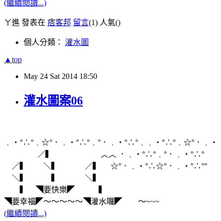
(繼續閱讀...)
ㄚ進 發表在
痞客邦
留言
(1)
人氣(
)
個人分類：
灌水圖
▲top
May
24
Sat
2014
18:50
灌水圖案06
﹒‧°∴°﹒☆°．﹒‧°∴°﹒°．﹒‧°∴°﹒﹒‧°∴°﹒☆°．﹒‧
／▍ ︿︿ ．﹒‧°∴°﹒°．﹒‧°∴°
／▍ ＼▍ ／▍ ☆°．﹒‧°∴☆°．﹒‧°∴°°
＼▍ ▍ ＼▍
▍ ◥要快樂◤ ▍
◥要幸福◤～～～～～◥灌水囉◤ ～~~~
(繼續閱讀...)