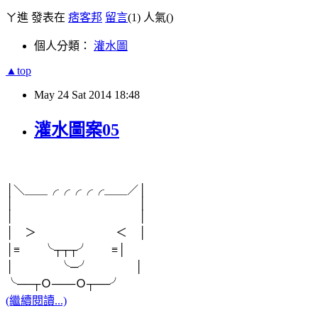
ㄚ進 發表在
痞客邦
留言
(1)
人氣(
)
個人分類：
灌水圖
▲top
May
24
Sat
2014
18:48
灌水圖案05
│＼＿＿╭╭╭╭╭＿＿／│
│ │
│ │
│ ＞ ＜ │
│≡ ╰┬┬┬╯ ≡│
│ ╰─╯ │
╰──┬Ｏ───Ｏ┬──╯
(繼續閱讀...)