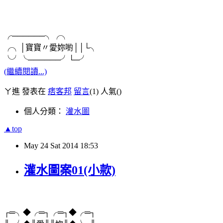
╭──────╮╭╮
╭╮│寶寶〃愛妳喲││└╮
╰╯╰──────╯└─╯
(繼續閱讀...)
ㄚ進 發表在
痞客邦
留言
(1)
人氣(
)
個人分類：
灌水圖
▲top
May
24
Sat
2014
18:53
灌水圖案01(小款)
┌═╮◆╭═┐╭═┐◆╭═┐