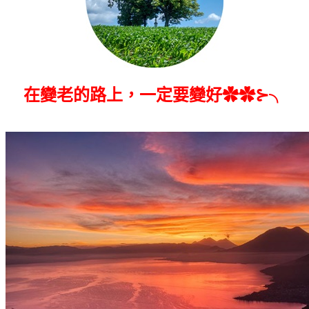
在變老的路上，一定要變好✿✿⊱╮