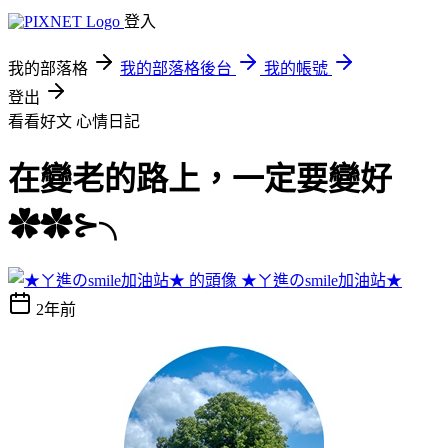
登入
我的部落格
我的部落格後台
我的帳號
登出
看看好文
心情日記
在變老的路上，一定要變好
✿✿⊱╮
★ㄚ進のsmile加油站★
2年前