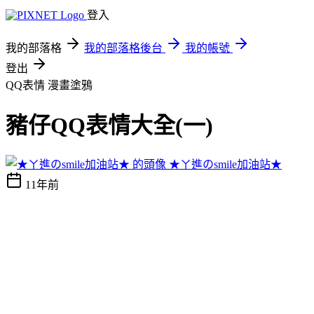
登入
我的部落格
我的部落格後台
我的帳號
登出
QQ表情
漫畫塗鴉
豬仔QQ表情大全(一)
★ㄚ進のsmile加油站★
11年前