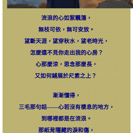
流浪的心如絮飄蕩，
無枝可依，無可安放。
望斷天涯，望穿秋水，望老時光，
怎麼還不見你走出我的心房？
心那麼涼，思念那麼長，
又如何鋪展於尺素之上？
漸漸懂得，
三毛那句話——心若沒有棲息的地方，
到哪裡都是在流浪。
那紙背隱藏的淚和傷，