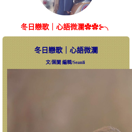
冬日戀歌｜心語微瀾✿✿⊱╮
冬日戀歌｜心語微瀾
文
/
葉闌
編輯
/Seanli