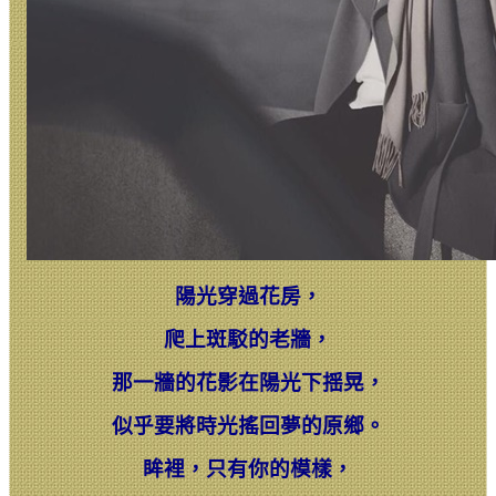
陽光穿過花房，
爬上斑駁的老牆，
那一牆的花影在陽光下揺晃，
似乎要將時光搖回夢的原鄉。
眸裡，只有你的模樣，