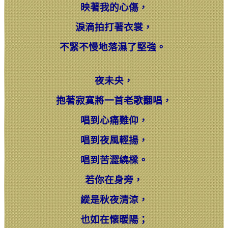
映著我的心傷，
淚滴拍打著衣裳，
不緊不慢地落濕了堅強。
夜未央，
抱著寂寞將一首老歌翻唱，
唱到心痛難仰，
唱到夜風輕揚，
唱到苦澀繞樑。
若你在身旁，
縱是秋夜清涼，
也如在懷暖陽；