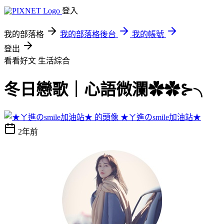
登入
我的部落格
我的部落格後台
我的帳號
登出
看看好文
生活綜合
冬日戀歌｜心語微瀾✿✿⊱╮
★ㄚ進のsmile加油站★
2年前