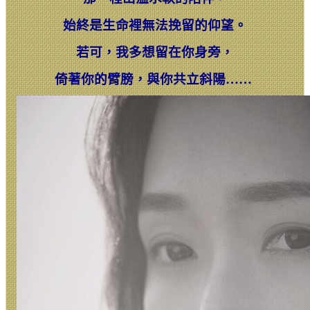
始終是生命裡無法挽留的仰望。
若可，我多想留在你身旁，
倚著你的臂膀，
與你共立斜陽……