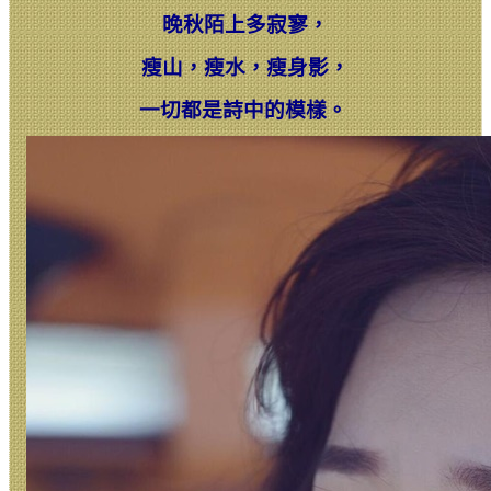
晚秋陌上多寂寥，
瘦山，瘦水，瘦身影，
一切都是詩中的模樣。