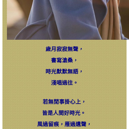
歲月寂寂無聲，
書寫滄桑，
時光默默無語，
淺唱過往。
若無閒事掛心上，
皆是人間好時光。
風過留痕，雁過遺聲，