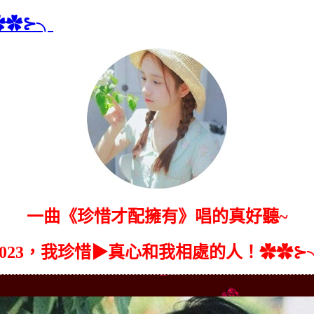
✿✿⊱╮
一曲《珍惜才配擁有》唱的真好聽~
2023，我珍惜▶真心和我相處的人！✿✿⊱