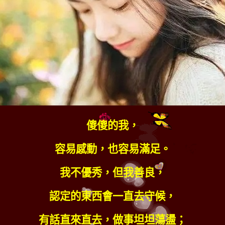
傻傻的我，
容易感動，也容易滿足。
我不優秀，但我善良，
認定的東西會一直去守候，
有話直來直去，做事坦坦蕩盪；