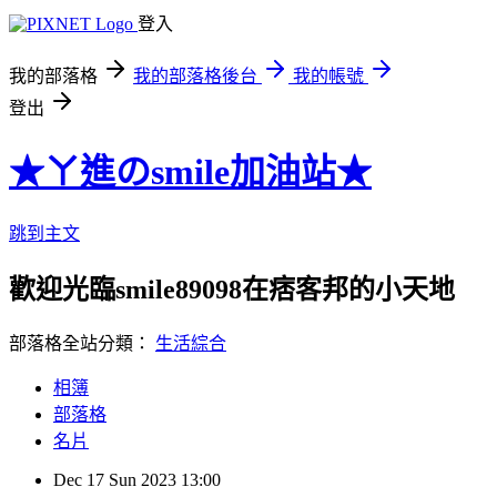
登入
我的部落格
我的部落格後台
我的帳號
登出
★ㄚ進のsmile加油站★
跳到主文
歡迎光臨smile89098在痞客邦的小天地
部落格全站分類：
生活綜合
相簿
部落格
名片
Dec
17
Sun
2023
13:00