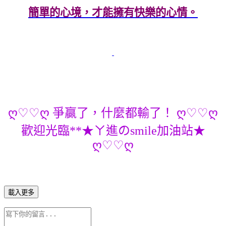
簡單的心境，才能擁有快樂的心情。
ღ♡♡ღ 爭贏了，什麼都輸了！ ღ♡♡ღ
歡迎光臨**★ㄚ進のsmile加油站★
ღ♡♡ღ
載入更多