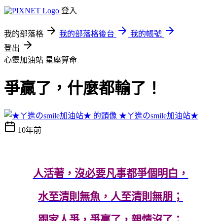
登入
我的部落格
我的部落格後台
我的帳號
登出
心靈加油站
星座算命
爭贏了，什麼都輸了！
★ㄚ進のsmile加油站★
10年前
人活著，沒必要凡事都爭個明白，
水至清則無魚，人至清則無朋；
跟家人爭，爭贏了，親情沒了；