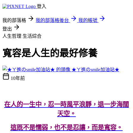
登入
我的部落格
我的部落格後台
我的帳號
登出
人生哲理
生活綜合
寬容是人生的最好修養
★ㄚ進のsmile加油站★
10年前
在人的一生中，忍一時風平浪靜，退一步海闊
天空。
這既不是懦弱，也不是忍讓，而是寬容。