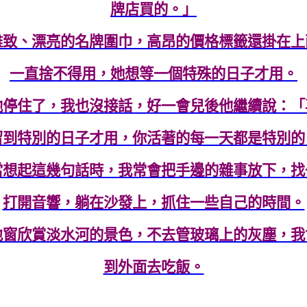
牌店買的。」
雅致、漂亮的名牌圍巾，高昂的價格標籤還掛在上
一直捨不得用，她想等一個特殊的日子才用。
他停住了，我也沒接話，好一會兒後他繼續說：「
留到特別的日子才用，你活著的每一天都是特別的
當想起這幾句話時，我常會把手邊的雜事放下，找
打開音響，躺在沙發上，抓住一些自己的時間。
地窗欣賞淡水河的景色，不去管玻璃上的灰塵，我
到外面去吃飯。