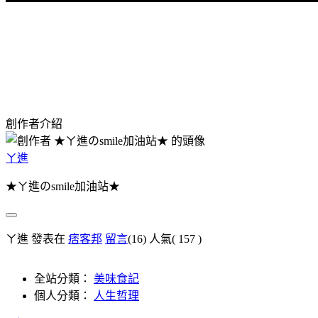
創作者介紹
ㄚ進
★ㄚ進のsmile加油站★
ㄚ進 發表在
痞客邦
留言
(16)
人氣(
157
)
全站分類：
美味食記
個人分類：
人生哲理