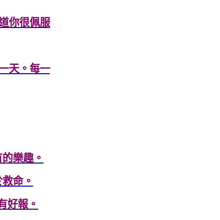
道你很佩服
一天。每一
有的樂趣。
於救命。
有好報。