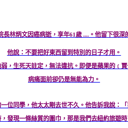
長林炳文因癌病逝，享年61歲 ....。他留下很
他說：不要把好東西留到特別的日子才用。
脆弱，生死天註定，無法違抗。即便是蘋果的﹝賈
病痛面前卻仍是無能為力。
的一位同學，他太太剛去世不久。他告訴我說：「
時，發現一條絲質的圍巾，那是我們去紐約旅遊時