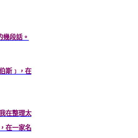
深的幾段話。
伯斯﹞，在
我在整理太
，在一家名