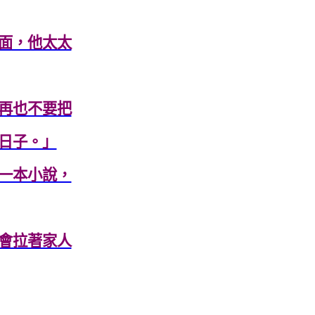
面，他太太
再也不要把
日子。」
一本小說，
會拉著家人