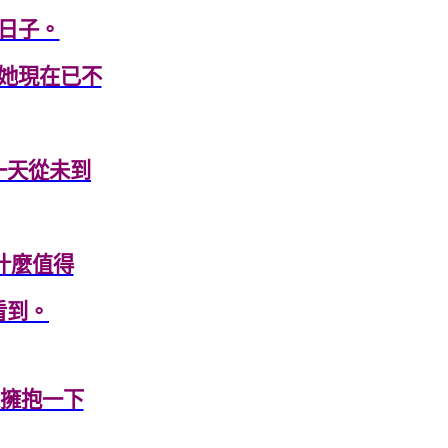
日子。
她現在已不
一天從未到
什麼值得
看到。
想擁抱一下