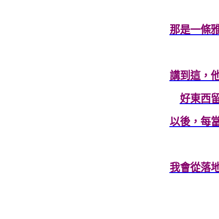
那是一條
講到這，
好東西
以後，每
我會從落