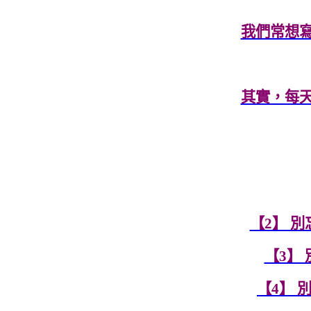
我們常想
其實，每
【2】 
【3】
【4】