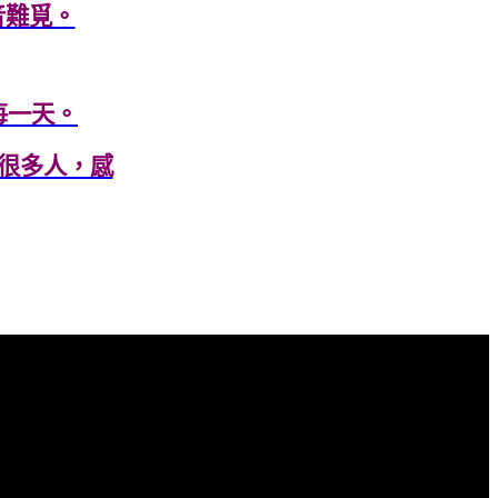
音難覓。
每一天。
很多人，感