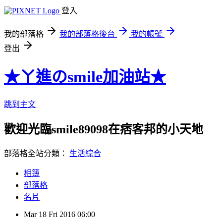
登入
我的部落格
我的部落格後台
我的帳號
登出
★ㄚ進のsmile加油站★
跳到主文
歡迎光臨smile89098在痞客邦的小天地
部落格全站分類：
生活綜合
相簿
部落格
名片
Mar
18
Fri
2016
06:00