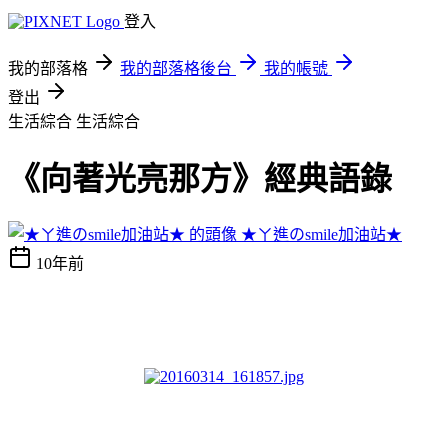
登入
我的部落格
我的部落格後台
我的帳號
登出
生活綜合
生活綜合
《向著光亮那方》經典語錄
★ㄚ進のsmile加油站★
10年前