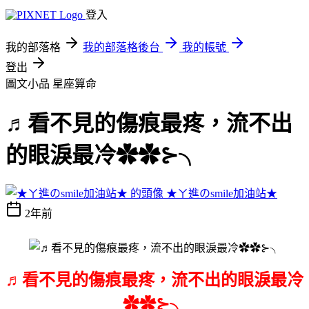
登入
我的部落格
我的部落格後台
我的帳號
登出
圖文小品
星座算命
♬看不見的傷痕最疼，流不出
的眼淚最冷✿✿⊱╮
★ㄚ進のsmile加油站★
2年前
♬
看不見的傷痕最疼，流不出的眼淚最冷
✿✿⊱╮