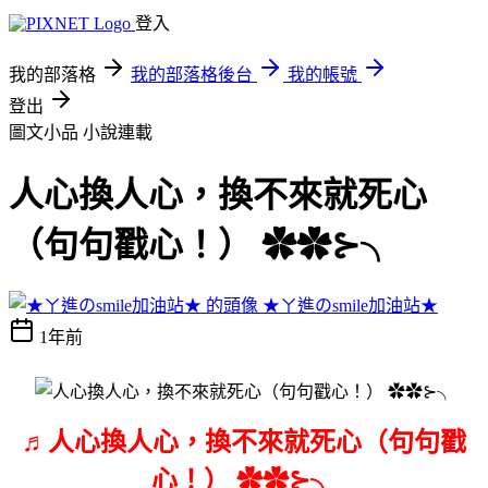
登入
我的部落格
我的部落格後台
我的帳號
登出
圖文小品
小說連載
人心換人心，換不來就死心
（句句戳心！） ✿✿⊱╮
★ㄚ進のsmile加油站★
1年前
♬人心換人心，換不來就死心（句句戳
心！） ✿✿⊱╮