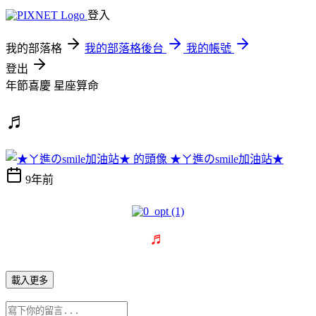
登入
我的部落格
我的部落格後台
我的帳號
登出
年節喜慶
星座算命
♬
★ㄚ進のsmile加油站★
9年前
♬
載入更多