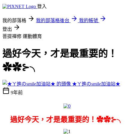
登入
我的部落格
我的部落格後台
我的帳號
登出
菩提禪修
運動體育
過好今天，才是最重要的！
✿✿⊱╮
★ㄚ進のsmile加油站★
9年前
過好今天，才是最重要的！✿✿⊱╮