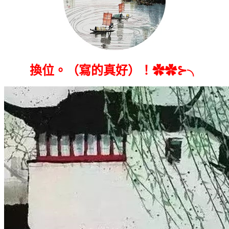
換位。（寫的真好）！✿✿⊱╮