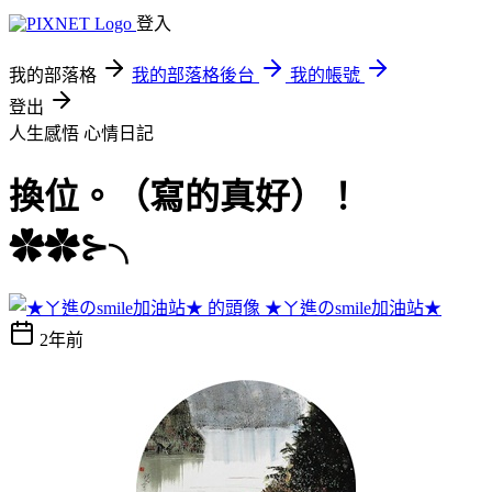
登入
我的部落格
我的部落格後台
我的帳號
登出
人生感悟
心情日記
換位。（寫的真好）！
✿✿⊱╮
★ㄚ進のsmile加油站★
2年前