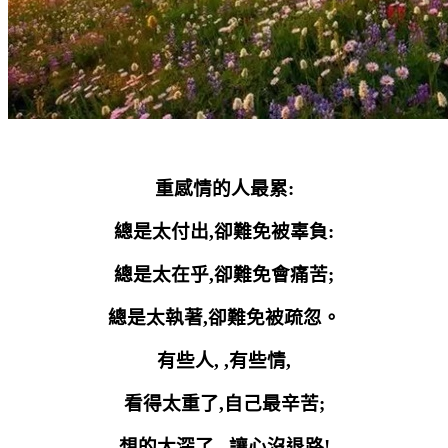
重感情的人最累
:
總是太付出
,
卻難免被辜負
:
總是太在乎
,
卻難免會痛苦
;
總是太執著
,
卻難免被疏忽。
有些人
, ,
有些情
,
看得太重了
,
自己最辛苦
;
想的太深了
, ,
讓心沒退路
!