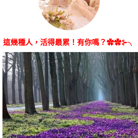
這幾種人，活得最累！有你嗎？✿✿⊱╮