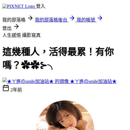
登入
我的部落格
我的部落格後台
我的帳號
登出
人生感悟
攝影寫真
這幾種人，活得最累！有你
嗎？✿✿⊱╮
★ㄚ進のsmile加油站★
2年前