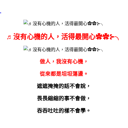
╮
♬沒有心機的人，活得最開心✿✿⊱╮
做人，我沒有心機，
從來都是坦坦蕩盪。
遮遮掩掩的話不會說，
畏畏縮縮的事不會做，
吞吞吐吐的樣不會學。