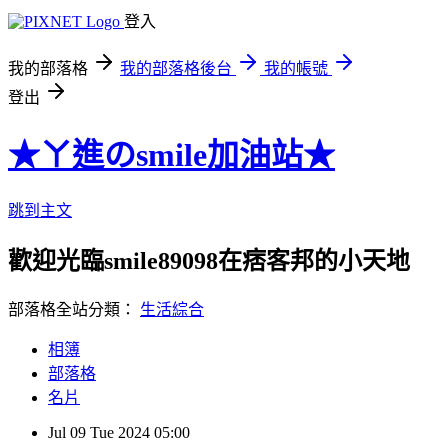
登入
我的部落格
我的部落格後台
我的帳號
登出
★ㄚ進のsmile加油站★
跳到主文
歡迎光臨smile89098在痞客邦的小天地
部落格全站分類：
生活綜合
相簿
部落格
名片
Jul
09
Tue
2024
05:00