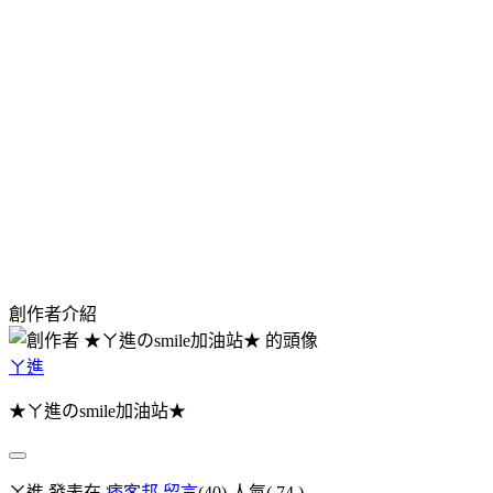
創作者介紹
ㄚ進
★ㄚ進のsmile加油站★
ㄚ進 發表在
痞客邦
留言
(40)
人氣(
74
)