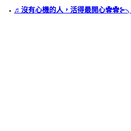
♬沒有心機的人，活得最開心✿✿⊱