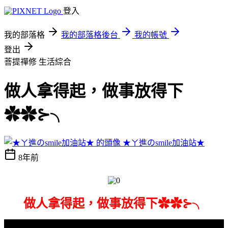
登入
我的部落格
我的部落格後台
我的帳號
登出
菩提禪修
生活綜合
做人拿得起，做事放得下
✿✿⊱╮
★ㄚ進のsmile加油站★
8年前
做人拿得起，做事放得下✿✿⊱╮