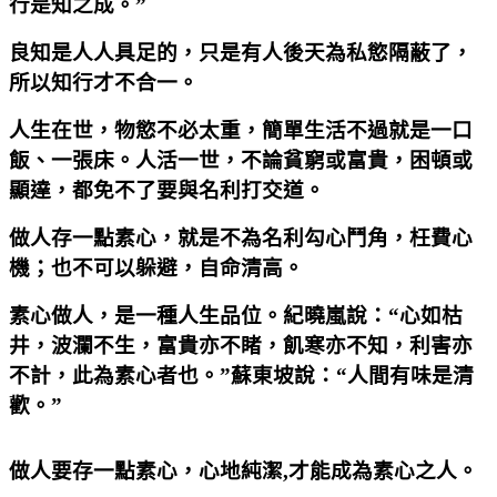
行是知之成。”
良知是人人具足的，只是有人後天為私慾隔蔽了，
所以知行才不合一。
人生在世，物慾不必太重，簡單生活不過就是一口
飯、一張床。人活一世，不論貧窮或富貴，困頓或
顯達，都免不了要與名利打交道。
做人存一點素心，就是不為名利勾心鬥角，枉費心
機；也不可以躲避，自命清高。
素心做人，是一種人生品位。紀曉嵐說：“心如枯
井，波瀾不生，富貴亦不睹，飢寒亦不知，利害亦
不計，此為素心者也。”蘇東坡說：“人間有味是清
歡。”
做人要存一點素心，心地純潔
,
才能成為素心之人。