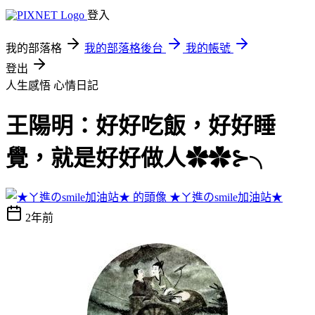
登入
我的部落格
我的部落格後台
我的帳號
登出
人生感悟
心情日記
王陽明：好好吃飯，好好睡
覺，就是好好做人✿✿⊱╮
★ㄚ進のsmile加油站★
2年前