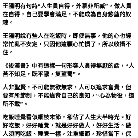
王陽明有句詩“人生貴自得，外慕非所臧”，做人貴
在自得，自己要學會滿足，不能成為自身慾望的奴
隸。
王陽明說有些人在吃飯時，即便無事，他的心也經
常忙亂不安定，只因他這顆心忙慣了，所以收攝不
住。
《後漢書》中有這樣一句形容人貪得無厭的話，“人
苦不知足，既平隴，复望蜀”。
人非聖賢，不可能無欲無求，人可以追求富貴，但
要有所節制，不能違背自己的良知，“心為物役，道
所不載”。
吃飯睡覺看似細枝末節，卻佔了人生大半時光。好
好吃飯，好好睡覺，就是好好做人，好好生活。做
人須同吃飯、睡覺一樣，注重細節，珍惜當下，保