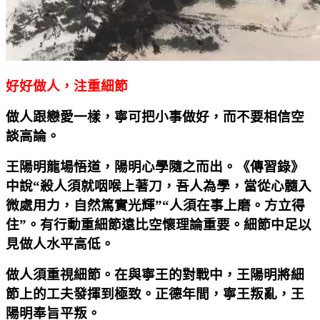
好好做人，注重細節
做人跟戀愛一樣，寧可把小事做好，而不要相信空
談高論。
王陽明龍場悟道，陽明心學隨之而出。《傳習錄》
中說“殺人須就咽喉上著刀，吾人為學，當從心髓入
微處用力，自然篤實光輝”“人須在事上磨。方立得
住”。有行動重細節遠比空懷理論重要。細節中足以
見做人水平高低。
做人須重視細節。在與寧王的對戰中，王陽明將細
節上的工夫發揮到極致。正德年間，寧王叛亂，王
陽明奉旨平叛。