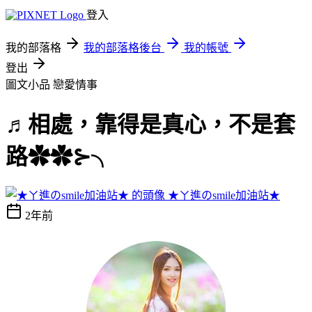
登入
我的部落格
我的部落格後台
我的帳號
登出
圖文小品
戀愛情事
♬相處，靠得是真心，不是套
路✿✿⊱╮
★ㄚ進のsmile加油站★
2年前