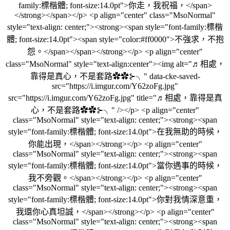
family:標楷體; font-size:14.0pt">你走，我祝福，</span>
</strong></span></p> <p align="center" class="MsoNormal"
style="text-align: center;"><strong><span style="font-family:標楷
體; font-size:14.0pt"><span style="color:#ff0000">不強求，不抱
怨。</span></span></strong></p> <p align="center"
class="MsoNormal" style="text-align:center"><img alt="♬相處，
靠得是真心，不是套路✿✿⊱╮" data-cke-saved-
src="https://i.imgur.com/Y62zoFg.jpg"
src="https://i.imgur.com/Y62zoFg.jpg" title="♬相處，靠得是真
心，不是套路✿✿⊱╮" /></p> <p align="center"
class="MsoNormal" style="text-align: center;"><strong><span
style="font-family:標楷體; font-size:14.0pt">在我無助的時候，
你能出現，</span></strong></p> <p align="center"
class="MsoNormal" style="text-align: center;"><strong><span
style="font-family:標楷體; font-size:14.0pt">當你遇事的時候，
我不旁觀。</span></strong></p> <p align="center"
class="MsoNormal" style="text-align: center;"><strong><span
style="font-family:標楷體; font-size:14.0pt">你對我情深意重，
我還你心真坦誠，</span></strong></p> <p align="center"
class="MsoNormal" style="text-align: center;"><strong><span