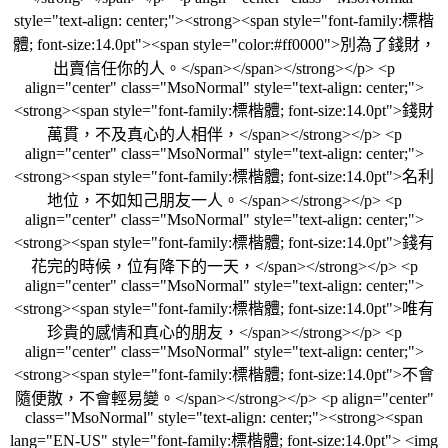
style="text-align: center;"><strong><span style="font-family:標楷
體; font-size:14.0pt"><span style="color:#ff0000">別為了錢財，
出賣信任你的人。</span></span></strong></p> <p
align="center" class="MsoNormal" style="text-align: center;">
<strong><span style="font-family:標楷體; font-size:14.0pt">錢財
萬貫，不及真心的人相伴，</span></strong></p> <p
align="center" class="MsoNormal" style="text-align: center;">
<strong><span style="font-family:標楷體; font-size:14.0pt">名利
地位，不如知己朋友一人。</span></strong></p> <p
align="center" class="MsoNormal" style="text-align: center;">
<strong><span style="font-family:標楷體; font-size:14.0pt">錢有
花完的時候，位有降下的一天，</span></strong></p> <p
align="center" class="MsoNormal" style="text-align: center;">
<strong><span style="font-family:標楷體; font-size:14.0pt">唯有
珍貴的感情和真心的朋友，</span></strong></p> <p
align="center" class="MsoNormal" style="text-align: center;">
<strong><span style="font-family:標楷體; font-size:14.0pt">不會
隨便散，不會輕易變。</span></strong></p> <p align="center"
class="MsoNormal" style="text-align: center;"><strong><span
lang="EN-US" style="font-family:標楷體; font-size:14.0pt"> <img