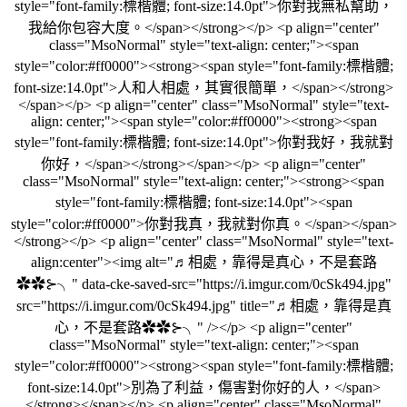
style="font-family:標楷體; font-size:14.0pt">你對我無私幫助，
我給你包容大度。</span></strong></p> <p align="center"
class="MsoNormal" style="text-align: center;"><span
style="color:#ff0000"><strong><span style="font-family:標楷體;
font-size:14.0pt">人和人相處，其實很簡單，</span></strong>
</span></p> <p align="center" class="MsoNormal" style="text-
align: center;"><span style="color:#ff0000"><strong><span
style="font-family:標楷體; font-size:14.0pt">你對我好，我就對
你好，</span></strong></span></p> <p align="center"
class="MsoNormal" style="text-align: center;"><strong><span
style="font-family:標楷體; font-size:14.0pt"><span
style="color:#ff0000">你對我真，我就對你真。</span></span>
</strong></p> <p align="center" class="MsoNormal" style="text-
align:center"><img alt="♬相處，靠得是真心，不是套路
✿✿⊱╮" data-cke-saved-src="https://i.imgur.com/0cSk494.jpg"
src="https://i.imgur.com/0cSk494.jpg" title="♬相處，靠得是真
心，不是套路✿✿⊱╮" /></p> <p align="center"
class="MsoNormal" style="text-align: center;"><span
style="color:#ff0000"><strong><span style="font-family:標楷體;
font-size:14.0pt">別為了利益，傷害對你好的人，</span>
</strong></span></p> <p align="center" class="MsoNormal"