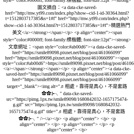
style="color:#0000ff; font-family:標楷體; font-size:12pt"><strong>
圖文摘自：<a data-cke-saved-
href="http://mw.yt99.com/index.php?show--cid-1-id-30364.html?
t=1512803717385&s=1#f" href="http://mw.yt99.com/index.php?
show--cid-1-id-30364.html?t=1512803717385&s=1#f">精選熱門
美文</a></strong></span></p> <p align="center"><span
style="color:#0000ff; font-family:標楷體; font-size:12pt"><strong>
文章網址：<span style="color:#ab00d6"><a data-cke-saved-
href="https://smile89098.pixnet.net/blog/post/461066099"
href="https://smile89098.pixnet.net/blog/post/461066099"><span
style="color:#ab00d6">https://smile89098.pixnet.net/blog/post/461
</a></span></strong></span></p> <p align="center"><a data-cke-
saved-href="https://smile89098.pixnet.net/blog/post/461066099"
href="https://smile89098.pixnet.net/blog/post/461066099"
target="_blank"><img alt="♬相處，靠得是真心，不是套路
✿✿⊱╮" data-cke-saved-
src="https://pimg.1px.tw/smile89098/1680842032-1657175474-
g.gif" src="https://pimg.1px.tw/smile89098/1680842032-
1657175474-g.gif" title="♬相處，靠得是真心，不是套路
✿✿⊱╮" /></a></p> <p align="center"> </p> <p
align="center"> </p> <p align="center"> </p> <p
align="center"> </p>