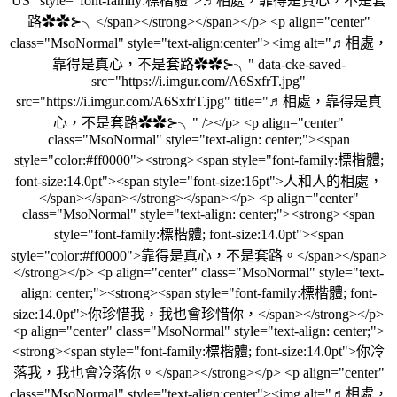
US" style="font-family:標楷體">♬相處，靠得是真心，不是套
路✿✿⊱╮</span></strong></span></p> <p align="center"
class="MsoNormal" style="text-align:center"><img alt="♬相處，
靠得是真心，不是套路✿✿⊱╮" data-cke-saved-
src="https://i.imgur.com/A6SxfrT.jpg"
src="https://i.imgur.com/A6SxfrT.jpg" title="♬相處，靠得是真
心，不是套路✿✿⊱╮" /></p> <p align="center"
class="MsoNormal" style="text-align: center;"><span
style="color:#ff0000"><strong><span style="font-family:標楷體;
font-size:14.0pt"><span style="font-size:16pt">人和人的相處，
</span></span></strong></span></p> <p align="center"
class="MsoNormal" style="text-align: center;"><strong><span
style="font-family:標楷體; font-size:14.0pt"><span
style="color:#ff0000">靠得是真心，不是套路。</span></span>
</strong></p> <p align="center" class="MsoNormal" style="text-
align: center;"><strong><span style="font-family:標楷體; font-
size:14.0pt">你珍惜我，我也會珍惜你，</span></strong></p>
<p align="center" class="MsoNormal" style="text-align: center;">
<strong><span style="font-family:標楷體; font-size:14.0pt">你冷
落我，我也會冷落你。</span></strong></p> <p align="center"
class="MsoNormal" style="text-align:center"><img alt="♬相處，