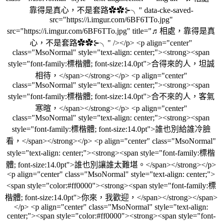
靠得是真心，不是套路✿✿⊱╮" data-cke-saved-
src="https://i.imgur.com/6BF6TTo.jpg"
src="https://i.imgur.com/6BF6TTo.jpg" title="♬相處，靠得是真
心，不是套路✿✿⊱╮" /></p> <p align="center"
class="MsoNormal" style="text-align: center;"><strong><span
style="font-family:標楷體; font-size:14.0pt">合得來的人，坦誠
相待，</span></strong></p> <p align="center"
class="MsoNormal" style="text-align: center;"><strong><span
style="font-family:標楷體; font-size:14.0pt">合不來的人，客氣
寒暄，</span></strong></p> <p align="center"
class="MsoNormal" style="text-align: center;"><strong><span
style="font-family:標楷體; font-size:14.0pt">誰也別給誰冷臉
看，</span></strong></p> <p align="center" class="MsoNormal"
style="text-align: center;"><strong><span style="font-family:標楷
體; font-size:14.0pt">誰也別讓誰太難堪。</span></strong></p>
<p align="center" class="MsoNormal" style="text-align: center;">
<span style="color:#ff0000"><strong><span style="font-family:標
楷體; font-size:14.0pt">你來，我歡迎，</span></strong></span>
</p> <p align="center" class="MsoNormal" style="text-align:
center;"><span style="color:#ff0000"><strong><span style="font-