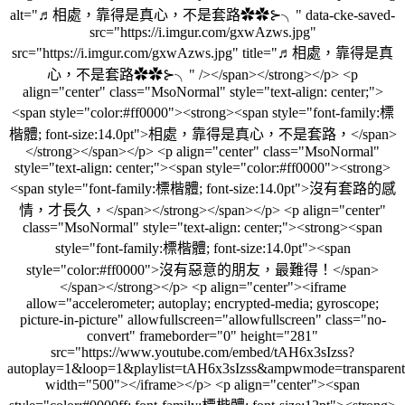
alt="♬相處，靠得是真心，不是套路✿✿⊱╮" data-cke-saved-
src="https://i.imgur.com/gxwAzws.jpg"
src="https://i.imgur.com/gxwAzws.jpg" title="♬相處，靠得是真
心，不是套路✿✿⊱╮" /></span></strong></p> <p
align="center" class="MsoNormal" style="text-align: center;">
<span style="color:#ff0000"><strong><span style="font-family:標
楷體; font-size:14.0pt">相處，靠得是真心，不是套路，</span>
</strong></span></p> <p align="center" class="MsoNormal"
style="text-align: center;"><span style="color:#ff0000"><strong>
<span style="font-family:標楷體; font-size:14.0pt">沒有套路的感
情，才長久，</span></strong></span></p> <p align="center"
class="MsoNormal" style="text-align: center;"><strong><span
style="font-family:標楷體; font-size:14.0pt"><span
style="color:#ff0000">沒有惡意的朋友，最難得！</span>
</span></strong></p> <p align="center"><iframe
allow="accelerometer; autoplay; encrypted-media; gyroscope;
picture-in-picture" allowfullscreen="allowfullscreen" class="no-
convert" frameborder="0" height="281"
src="https://www.youtube.com/embed/tAH6x3sIzss?
autoplay=1&loop=1&playlist=tAH6x3sIzss&ampwmode=transparent
width="500"></iframe></p> <p align="center"><span