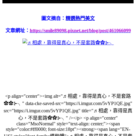
圖文摘自：
精選熱門美文
文章網址：
https://smile89098.pixnet.net/blog/post/461066099
<p align="center"><img alt="♬相處，靠得是真心，不是套路
✿✿⊱╮" data-cke-saved-src="https://i.imgur.com/5vYP1QE.jpg"
src="https://i.imgur.com/5vYP1QE.jpg" title="♬相處，靠得是真
心，不是套路✿✿⊱╮" /></p> <p align="center"
class="MsoNormal" style="text-align: center;"><span
style="color:#ff0000; font-size:18pt"><strong><span lang="EN-