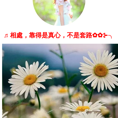
♬相處，靠得是真心，不是套路✿✿⊱╮