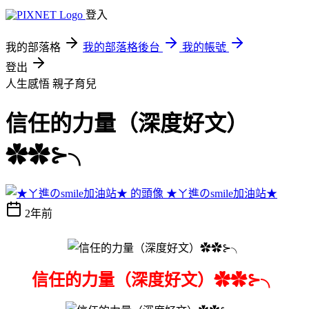
登入
我的部落格
我的部落格後台
我的帳號
登出
人生感悟
親子育兒
信任的力量（深度好文）
✿✿⊱╮
★ㄚ進のsmile加油站★
2年前
信任的力量（深度好文）✿✿⊱╮