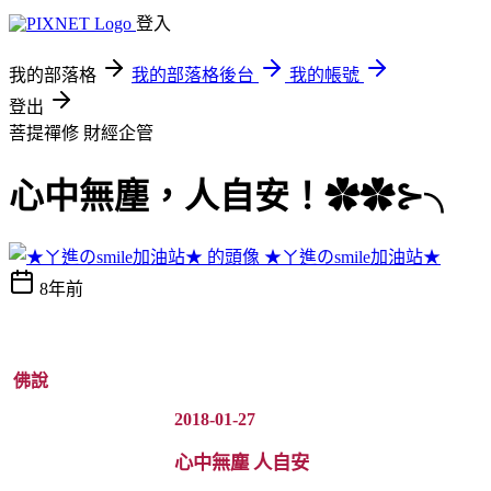
登入
我的部落格
我的部落格後台
我的帳號
登出
菩提禪修
財經企管
心中無塵，人自安！✿✿⊱╮
★ㄚ進のsmile加油站★
8年前
佛說
2018-01-27
心中無塵 人自安