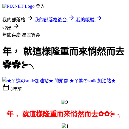
登入
我的部落格
我的部落格後台
我的帳號
登出
年節喜慶
星座算命
年， 就這樣隆重而來悄然而去
✿✿⊱╮
★ㄚ進のsmile加油站★
8年前
年， 就這樣隆重而來悄然而去✿✿⊱╮