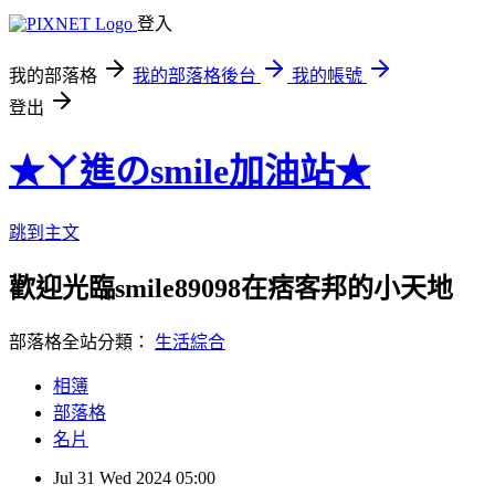
登入
我的部落格
我的部落格後台
我的帳號
登出
★ㄚ進のsmile加油站★
跳到主文
歡迎光臨smile89098在痞客邦的小天地
部落格全站分類：
生活綜合
相簿
部落格
名片
Jul
31
Wed
2024
05:00