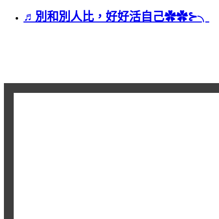
♬別和別人比，好好活自己✿✿⊱╮