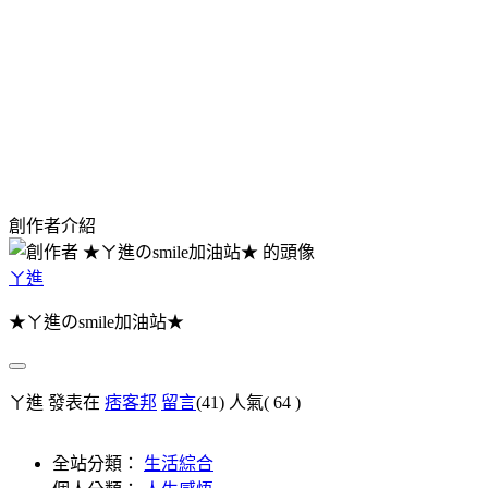
創作者介紹
ㄚ進
★ㄚ進のsmile加油站★
ㄚ進 發表在
痞客邦
留言
(41)
人氣(
64
)
全站分類：
生活綜合