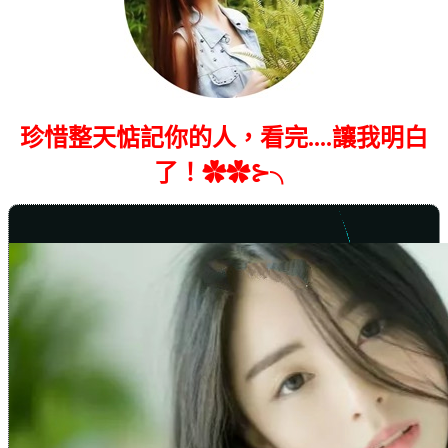
珍惜整天惦記你的人，看完....讓我明白
了！✿✿⊱╮