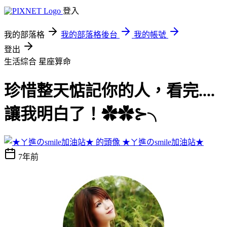
登入
我的部落格
我的部落格後台
我的帳號
登出
生活綜合
星座算命
珍惜整天惦記你的人，看完....
讓我明白了！✿✿⊱╮
★ㄚ進のsmile加油站★
7年前