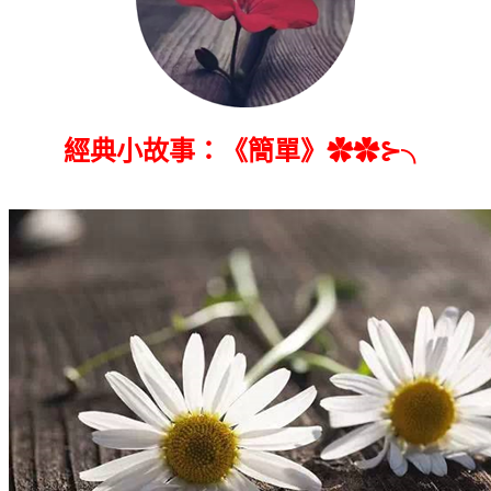
經典小故事：《簡單》✿✿⊱╮