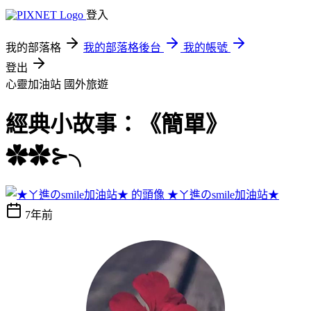
登入
我的部落格
我的部落格後台
我的帳號
登出
心靈加油站
國外旅遊
經典小故事：《簡單》
✿✿⊱╮
★ㄚ進のsmile加油站★
7年前