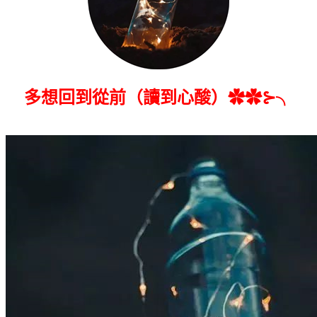
多想回到從前（讀到心酸）✿✿⊱╮