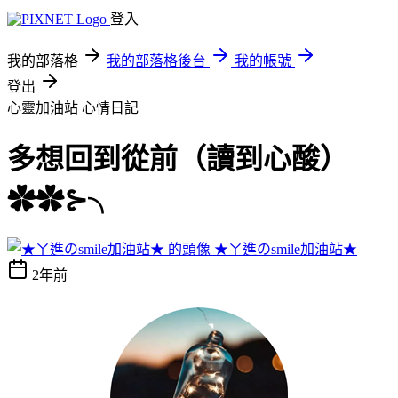
登入
我的部落格
我的部落格後台
我的帳號
登出
心靈加油站
心情日記
多想回到從前（讀到心酸）
✿✿⊱╮
★ㄚ進のsmile加油站★
2年前