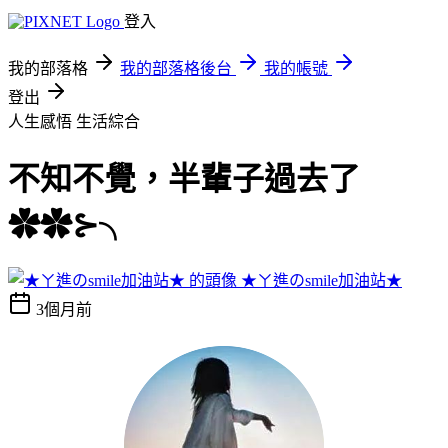
登入
我的部落格
我的部落格後台
我的帳號
登出
人生感悟
生活綜合
不知不覺，半輩子過去了
✿✿⊱╮
★ㄚ進のsmile加油站★
3個月前