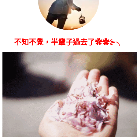
不知不覺，半輩子過去了✿✿⊱╮