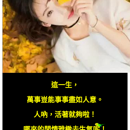
這一生，
萬事豈能事事盡如人意。
人吶，活著就夠啦！
哪來的閒情雅緻去生氣呢！