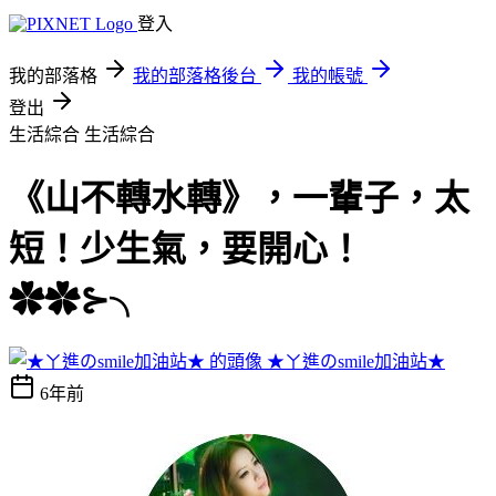
登入
我的部落格
我的部落格後台
我的帳號
登出
生活綜合
生活綜合
《山不轉水轉》，一輩子，太
短！少生氣，要開心！
✿✿⊱╮
★ㄚ進のsmile加油站★
6年前