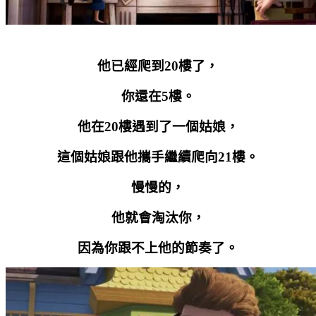
他已經爬到
20
樓了，
你還在
5
樓。
他在
20
樓遇到了一個姑娘，
這個姑娘跟他攜手繼續爬向
21
樓。
慢慢的，
他就會淘汰你，
因為你跟不上他的節奏了。