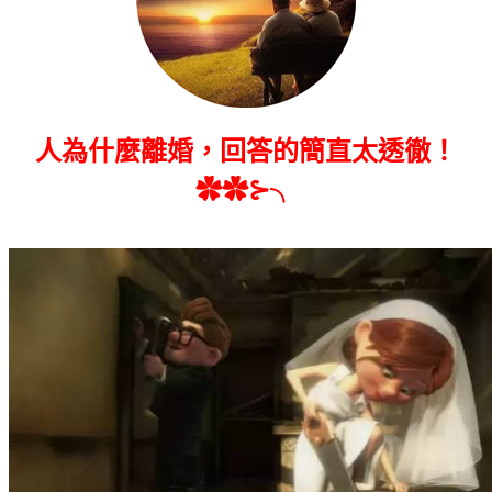
人為什麼離婚，回答的簡直太透徹！
✿✿⊱╮