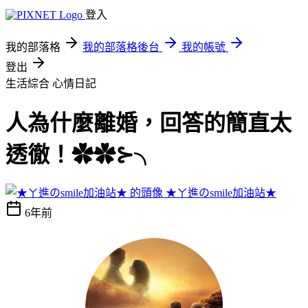
登入
我的部落格
我的部落格後台
我的帳號
登出
生活綜合
心情日記
人為什麼離婚，回答的簡直太
透徹！✿✿⊱╮
★ㄚ進のsmile加油站★
6年前