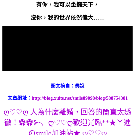
有你，我可以坐擁天下，
沒你，我的世界依然偉大……
圖文摘自：
佛說
文章網址：
http://blog.xuite.net/smile89098/blog/588754381
ღ♡♡ღ 人為什麼離婚，回答的簡直太透
徹！✿✿⊱╮ ღ♡♡ღ歡迎光臨**★ㄚ進
のsmile加油站★ ღ♡♡ღ