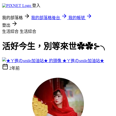
登入
我的部落格
我的部落格後台
我的帳號
登出
生活綜合
生活綜合
活好今生，別等來世✿✿⊱╮
★ㄚ進のsmile加油站★
2年前