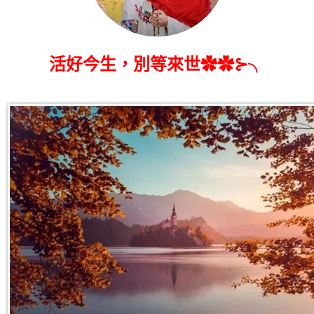
活好今生，別等來世✿✿⊱╮