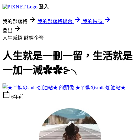
登入
我的部落格
我的部落格後台
我的帳號
登出
人生感悟
財經企管
人生就是一刪一留，生活就是
一加一減✿✿⊱╮
★ㄚ進のsmile加油站★
6年前