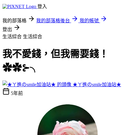
登入
我的部落格
我的部落格後台
我的帳號
登出
生活綜合
生活綜合
我不愛錢，但我需要錢！
✿✿⊱╮
★ㄚ進のsmile加油站★
5年前