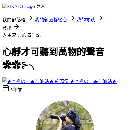
登入
我的部落格
我的部落格後台
我的帳號
登出
人生感悟
心情日記
心靜才可聽到萬物的聲音
✿✿⊱╮
★ㄚ進のsmile加油站★
5年前