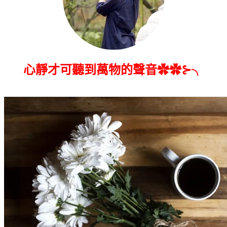
心靜才可聽到萬物的聲音✿✿⊱╮