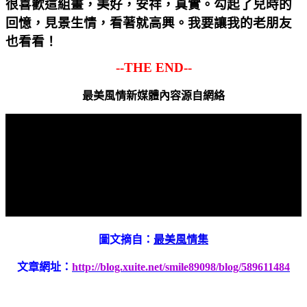
很喜歡這組畫，美好，安祥，真實。勾起了兒時的
回憶，見景生情，看著就高興。我要讓我的老朋友
也看看！
--THE END--
最美風情新媒體內容源自網絡
圖文摘自：
最美風情集
文章網址：
http://blog.xuite.net/smile89098/blog/589611484