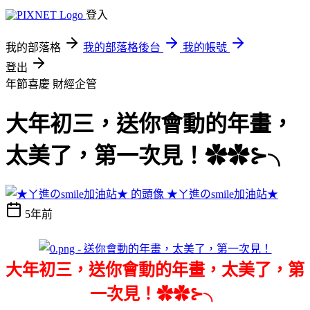
登入
我的部落格
我的部落格後台
我的帳號
登出
年節喜慶
財經企管
大年初三，送你會動的年畫，
太美了，第一次見！✿✿⊱╮
★ㄚ進のsmile加油站★
5年前
大年初三，送你會動的年畫，太美了，第
一次見！✿✿⊱╮