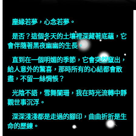
塵緣若夢，心念若夢。
是否？這個冬天的土壤裡深藏著底蘊，它
會伴隨著黑夜幽幽的生長，
直到在一個明媚的季節，它會突然竄出，
給人意外的驚喜，那時所有的心結都會散
盡，不留一絲惆悵？
光陰不語，雪舞闌珊，我在時光流轉中靜
觀世事沉浮。
深深淺淺都是走過的腳印，曲曲折折是生
命的歷練。