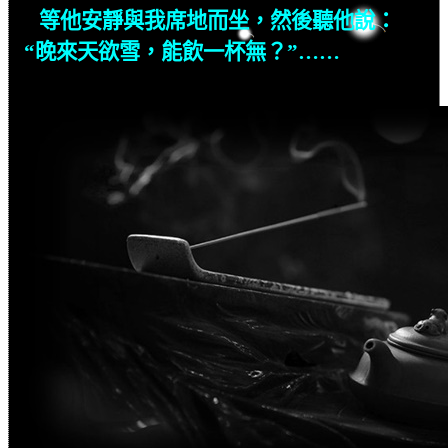
等他安靜與我席地而坐，然後聽他說：
“晚來天欲雪，能飲一杯無？”……