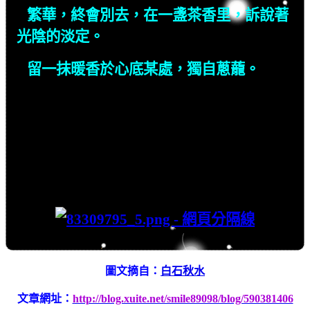
繁華，終會別去，在一盞茶香里，訴說著
光陰的淡定。
留一抹暖香於心底某處，獨自蔥蘢。
圖文摘自：
白石秋水
文章網址：
http://blog.xuite.net/smile89098/blog/590381406