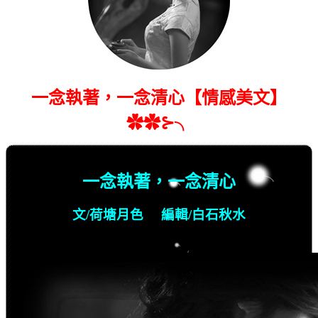
一念執著，一念清心【情感美文】
✿✿⊱╮
一念執著，一念清心
文
/
荷塘月色
編輯
/
白石秋水