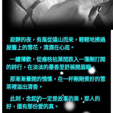
寂靜的夜，有風從遠山而來，輕輕地拂過
屋簷上的雪花，清潤在心底。
一縷薄歡，從瘦枝枯葉間跌入一箋剛打開
的詩行，在淡淡的墨香里舒展開眉眼，
那漸漸暈開的情愫，在一杯剛剛煮好的雪
茶裡溢出清香。
此刻，念起的一定是故事的美，那人的
好，還有那份愛的真。