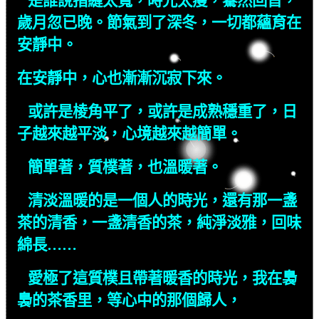
是誰說指縫太寬，時光太瘦，驀然回首，
歲月忽已晚。節氣到了深冬，一切都蘊育在
安靜中。
在安靜中，心也漸漸沉寂下來。
或許是棱角平了，或許是成熟穩重了，日
子越來越平淡，心境越來越簡單。
簡單著，質樸著，也溫暖著。
清淡溫暖的是一個人的時光，還有那一盞
茶的清香，一盞清香的茶，純淨淡雅，回味
綿長……
愛極了這質樸且帶著暖香的時光，我在裊
裊的茶香里，等心中的那個歸人，