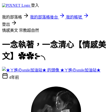
登入
我的部落格
我的部落格後台
我的帳號
登出
情感美文
宗教超自然
一念執著，一念清心【情感美
文】✿✿⊱╮
★ㄚ進のsmile加油站★
4年前