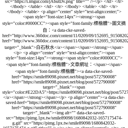
src="https://i.imgur.com/jAbutDv.png" title="" /></p> </td> </tr>
</tbody> </table> </td> </tr> </tbody> </table> </td> </tr>
</tbody> </table> <p align="center" style="text-align:center;">
<span style="font-size:14px"><strong><span
style="color:#0000CC"><span style="font-family:標楷體">圖文摘
自：<a data-cke-saved-
href="http://www.360doc.com/content/11/0209/09/152695_91508202
href="http://www.360doc.com/content/11/0209/09/152695_91508202
target="_blank">白石秋水</a></span></span></strong></span>
</p> <p align="center" style="text-align:center;"><span
style="font-size:14px"><strong><span style="color:#0000CC">
<span style="font-family:標楷體">文章網址：</span></span>
<span style="font-family:標楷體"><a data-cke-saved-
href="https://smile89098.pixnet.net/blog/post/572790008"
href="https://smile89098.pixnet.net/blog/post/572790008"
target="_blank"><span
style="color:#E22DA5">https://smile89098.pixnet.net/blog/post/57
</a></span></strong></span></p> <p align="center"><a data-cke-
saved-href="https://smile89098.pixnet.net/blog/post/572790008"
href="https://smile89098.pixnet.net/blog/post/572790008"
target="_blank"><img alt="" data-cke-saved-
src="https://pimg.1px.tw/smile89098/1680842032-1657175474-
g.gif" src="https://pimg.1px.tw/smile89098/1680842032-