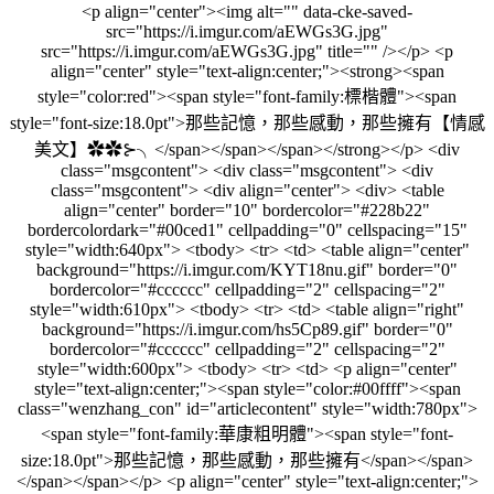
<p align="center"><img alt="" data-cke-saved-
src="https://i.imgur.com/aEWGs3G.jpg"
src="https://i.imgur.com/aEWGs3G.jpg" title="" /></p> <p
align="center" style="text-align:center;"><strong><span
style="color:red"><span style="font-family:標楷體"><span
style="font-size:18.0pt">那些記憶，那些感動，那些擁有【情感
美文】✿✿⊱╮</span></span></span></strong></p> <div
class="msgcontent"> <div class="msgcontent"> <div
class="msgcontent"> <div align="center"> <div> <table
align="center" border="10" bordercolor="#228b22"
bordercolordark="#00ced1" cellpadding="0" cellspacing="15"
style="width:640px"> <tbody> <tr> <td> <table align="center"
background="https://i.imgur.com/KYT18nu.gif" border="0"
bordercolor="#cccccc" cellpadding="2" cellspacing="2"
style="width:610px"> <tbody> <tr> <td> <table align="right"
background="https://i.imgur.com/hs5Cp89.gif" border="0"
bordercolor="#cccccc" cellpadding="2" cellspacing="2"
style="width:600px"> <tbody> <tr> <td> <p align="center"
style="text-align:center;"><span style="color:#00ffff"><span
class="wenzhang_con" id="articlecontent" style="width:780px">
<span style="font-family:華康粗明體"><span style="font-
size:18.0pt">那些記憶，那些感動，那些擁有</span></span>
</span></span></p> <p align="center" style="text-align:center;">