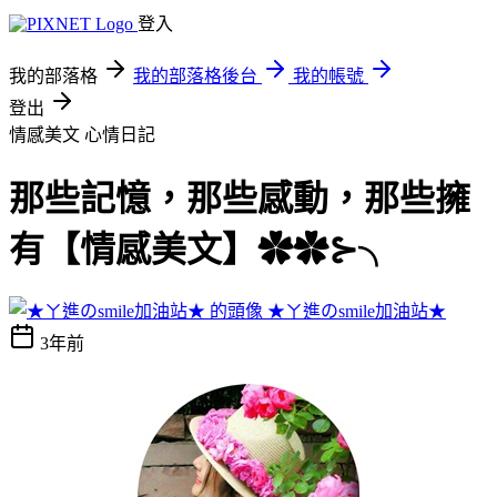
登入
我的部落格
我的部落格後台
我的帳號
登出
情感美文
心情日記
那些記憶，那些感動，那些擁
有【情感美文】✿✿⊱╮
★ㄚ進のsmile加油站★
3年前