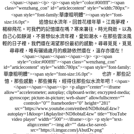
</span></span></p> <p><span style="color:#00ffff"><span
class="wenzhang_con" id="articlecontent" style="width:780px">
<span style="font-family:華康粗明體"><span style="font-
size:16.0pt"> 追憶似水流年，回首花樣年華。江南夢裡，
楊柳飛花。可我們的記憶還在嗎？寒來暑往，時光飛逝。以為
自己心如靜湖，不曾想似水流年裡，愛如潮水。在那些雲淡風
輕的日子裡，我們還在渴望那份最初的感動。尋尋覓覓，覓覓
尋尋裡，唯有碾過歲月的痕跡依然還在，溫存亦還在！
</span></span></span></span></p> <p><span
style="color:#00ffff"><span class="wenzhang_con"
id="articlecontent" style="width:780px"><span style="font-family:
華康粗明體"><span style="font-size:16.0pt"> 也許，那些記
憶，那些感動，那些擁有，經得住那些似水流年吧！</span>
</span></span></span></p> <p align="center"><iframe
allow="accelerometer; autoplay; clipboard-write; encrypted-media;
gyroscope; picture-in-picture; web-share" allowfullscreen=""
controls="0"" frameborder="0" height="281"
src="https://www.youtube.com/embed/ND8obtaE4zw?
autoplay=1&loop=1&playlist=ND8obtaE4zw" title="YouTube
video player" width="500"></iframe></p> <p style="text-
align:center"><img alt="" data-cke-saved-
src="https://i.imgur.com/jAbutDv.png"