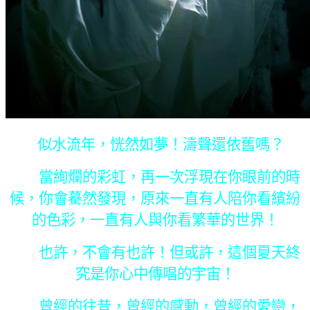
似水流年，恍然如夢！濤聲還依舊嗎？
當絢爛的彩虹，再一次浮現在你眼前的時
候，你會驀然發現，原來一直有人陪你看繽紛
的色彩，一直有人與你看繁華的世界！
也許，不會有也許！但或許，這個夏天終
究是你心中傳唱的宇宙！
曾經的往昔，曾經的感動，曾經的愛戀，