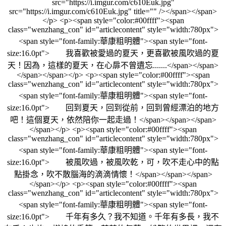
src="https://i.imgur.com/c610Euk.jpg"
src="https://i.imgur.com/c610Euk.jpg" title="" /></span></span>
</p> <p><span style="color:#00ffff"><span
class="wenzhang_con" id="articlecontent" style="width:780px">
<span style="font-family:華康粗明體"><span style="font-
size:16.0pt"> 我喜歡被愛過的夏天，更喜歡被風吹過的夏
天！因為，這樣的夏天，在心扉不曾遺忘.......</span></span>
</span></span></p> <p><span style="color:#00ffff"><span
class="wenzhang_con" id="articlecontent" style="width:780px">
<span style="font-family:華康粗明體"><span style="font-
size:16.0pt"> 回到夏天，回到從前，回到曾經漂泊的地方
吧！這個夏天，依然陪你一起走過！</span></span></span>
</span></p> <p><span style="color:#00ffff"><span
class="wenzhang_con" id="articlecontent" style="width:780px">
<span style="font-family:華康粗明體"><span style="font-
size:16.0pt"> 被風吹過，被風吹乾，可，吹不走心中的點
點掛念，吹不散腦海的滴滴情懷！</span></span></span>
</span></p> <p><span style="color:#00ffff"><span
class="wenzhang_con" id="articlecontent" style="width:780px">
<span style="font-family:華康粗明體"><span style="font-
size:16.0pt"> 千年有多久？我不知道。千年有多長，我不