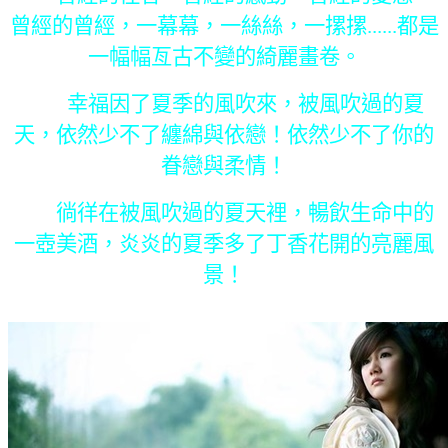
曾經的曾經，一幕幕，一絲絲，一摞摞......都是
一幅幅亙古不變的綺麗畫卷。
幸福因了夏季的風吹來，被風吹過的夏
天，依然少不了纏綿與依戀！依然少不了你的
眷戀與柔情！
徜徉在被風吹過的夏天裡，暢飲生命中的
一壺美酒，炎炎的夏季多了丁香花開的亮麗風
景！