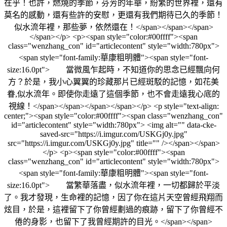
在乎！也許，燃燒的季節，芬芳的年華，紛繁的世界裡，還有
莫名的感動，還有些許的安慰，更還有我們期待已久的季節！
似水流年裡，那些夢，依然還在！</span></span></span>
</span></p> <p><span style="color:#00ffff"><span
class="wenzhang_con" id="articlecontent" style="width:780px">
<span style="font-family:華康粗明體"><span style="font-
size:16.0pt"> 當微風乍起時，不知道你的思念已經飄向何
方？於是，我小心翼翼的珍藏那片已經斑駁的記憶，如花美
眷,似水流年。即使你走遠了這個季節，也不會走遠我心底的
視線！</span></span></span></span></p> <p style="text-align:
center;"><span style="color:#00ffff"><span class="wenzhang_con"
id="articlecontent" style="width:780px"> <img alt="" data-cke-
saved-src="https://i.imgur.com/USKGj0y.jpg"
src="https://i.imgur.com/USKGj0y.jpg" title="" /></span></span>
</p> <p><span style="color:#00ffff"><span
class="wenzhang_con" id="articlecontent" style="width:780px">
<span style="font-family:華康粗明體"><span style="font-
size:16.0pt"> 當繁華落盡，似水流年裡，一切都歸於平淡
了。我才發現，生命裡的記憶，因了你在這片天空曾經飛翔而
炫目，於是，這裡留下了你曾經劃過的痕跡，留下了你曾經不
倦的身影，也留下了我曾經期許的目光。</span></span>