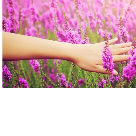
緣分這東西很奇妙，
拒絕不了，勉強不得，
來了擋不住，