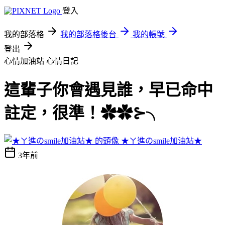
登入
我的部落格
我的部落格後台
我的帳號
登出
心情加油站
心情日記
這輩子你會遇見誰，早已命中
註定，很準！✿✿⊱╮
★ㄚ進のsmile加油站★
3年前