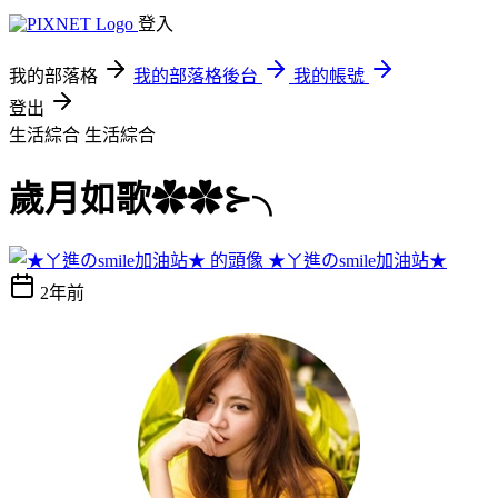
登入
我的部落格
我的部落格後台
我的帳號
登出
生活綜合
生活綜合
歲月如歌✿✿⊱╮
★ㄚ進のsmile加油站★
2年前