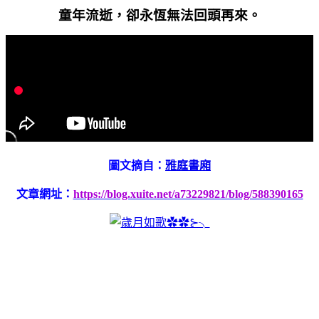
童年流逝，卻永恆無法回頭再來。
圖文摘自：
雅庭書廂
文章網址：
https://blog.xuite.net/a73229821/blog/588390165