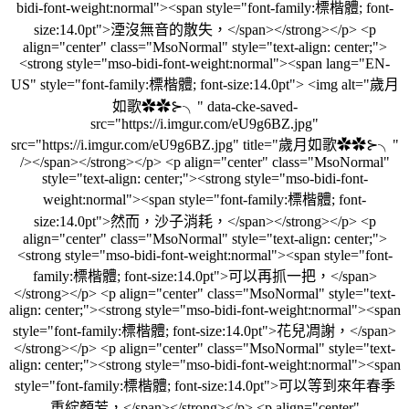
bidi-font-weight:normal"><span style="font-family:標楷體; font-
size:14.0pt">湮沒無音的散失，</span></strong></p> <p
align="center" class="MsoNormal" style="text-align: center;">
<strong style="mso-bidi-font-weight:normal"><span lang="EN-
US" style="font-family:標楷體; font-size:14.0pt"> <img alt="歲月
如歌✿✿⊱╮" data-cke-saved-
src="https://i.imgur.com/eU9g6BZ.jpg"
src="https://i.imgur.com/eU9g6BZ.jpg" title="歲月如歌✿✿⊱╮"
/></span></strong></p> <p align="center" class="MsoNormal"
style="text-align: center;"><strong style="mso-bidi-font-
weight:normal"><span style="font-family:標楷體; font-
size:14.0pt">然而，沙子消耗，</span></strong></p> <p
align="center" class="MsoNormal" style="text-align: center;">
<strong style="mso-bidi-font-weight:normal"><span style="font-
family:標楷體; font-size:14.0pt">可以再抓一把，</span>
</strong></p> <p align="center" class="MsoNormal" style="text-
align: center;"><strong style="mso-bidi-font-weight:normal"><span
style="font-family:標楷體; font-size:14.0pt">花兒凋謝，</span>
</strong></p> <p align="center" class="MsoNormal" style="text-
align: center;"><strong style="mso-bidi-font-weight:normal"><span
style="font-family:標楷體; font-size:14.0pt">可以等到來年春季
重綻顏芳，</span></strong></p> <p align="center"