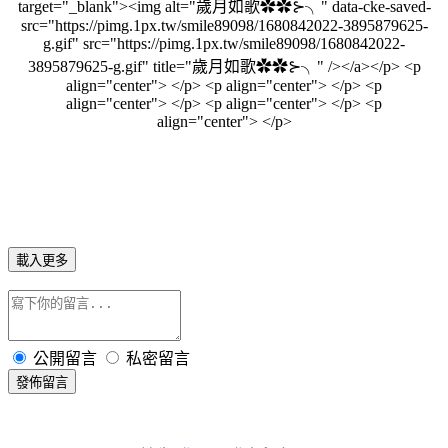
target="_blank"><img alt="歲月如歌✿✿⊱╮" data-cke-saved-
src="https://pimg.1px.tw/smile89098/1680842022-3895879625-
g.gif" src="https://pimg.1px.tw/smile89098/1680842022-
3895879625-g.gif" title="歲月如歌✿✿⊱╮" /></a></p> <p
align="center"> </p> <p align="center"> </p> <p
align="center"> </p> <p align="center"> </p> <p
align="center"> </p>
載入更多
公開留言
私密留言
發佈留言