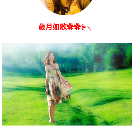
歲月如歌✿✿⊱╮