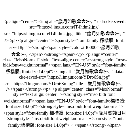
<p align="center"><img alt="歲月如歌✿✿⊱╮" data-cke-saved-
src="https://i.imgur.com/lT4hdm2.jpg"
src="https://i.imgur.com/lT4hdm2.jpg" title="歲月如歌✿✿⊱╮"
/></p> <p align="center"><span style="font-family:標楷體; font-
size:18pt"><strong><span style="color:#ff0000">歲月如歌
✿✿⊱╮</span></strong></span></p> <p align="center"
class="MsoNormal" style="text-align: center;"><strong style="mso-
bidi-font-weight:normal"><span lang="EN-US" style="font-family:
標楷體; font-size:14.0pt"> <img alt="歲月如歌✿✿⊱╮" data-
cke-saved-src="https://i.imgur.com/YDro6Sn.jpg"
src="https://i.imgur.com/YDro6Sn.jpg" title="歲月如歌✿✿⊱╮"
/></span></strong></p> <p align="center" class="MsoNormal"
style="text-align: center;"><strong style="mso-bidi-font-
weight:normal"><span lang="EN-US" style="font-family:標楷體;
font-size:14.0pt"><strong style="mso-bidi-font-weight:normal">
<span style="font-family:標楷體; font-size:14.0pt">歲月賓餞日月
<strong style="mso-bidi-font-weight:normal"><span style="font-
family:標楷體; font-size:14.0pt">，</span></strong></span>