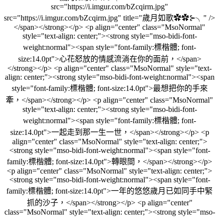
src="https://i.imgur.com/bZcqirm.jpg"
src="https://i.imgur.com/bZcqirm.jpg" title="歲月如歌✿✿⊱╮" />
</span></strong></p> <p align="center" class="MsoNormal"
style="text-align: center;"><strong style="mso-bidi-font-
weight:normal"><span style="font-family:標楷體; font-
size:14.0pt">心花怒放的情感流淌在你的面前，</span>
</strong></p> <p align="center" class="MsoNormal" style="text-
align: center;"><strong style="mso-bidi-font-weight:normal"><span
style="font-family:標楷體; font-size:14.0pt">最想把你的手來
牽，</span></strong></p> <p align="center" class="MsoNormal"
style="text-align: center;"><strong style="mso-bidi-font-
weight:normal"><span style="font-family:標楷體; font-
size:14.0pt">一起走到那一生一世，</span></strong></p> <p
align="center" class="MsoNormal" style="text-align: center;">
<strong style="mso-bidi-font-weight:normal"><span style="font-
family:標楷體; font-size:14.0pt">轉眼間，</span></strong></p>
<p align="center" class="MsoNormal" style="text-align: center;">
<strong style="mso-bidi-font-weight:normal"><span style="font-
family:標楷體; font-size:14.0pt">一年的悠悠歲月已如同手中緊
抓的沙子，</span></strong></p> <p align="center"
class="MsoNormal" style="text-align: center;"><strong style="mso-