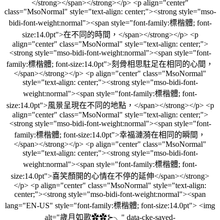
</strong></span></strong></p> <p align="center"
class="MsoNormal" style="text-align: center;"><strong style="mso-
bidi-font-weight:normal"><span style="font-family:標楷體; font-
size:14.0pt">在不同的時間，</span></strong></p> <p
align="center" class="MsoNormal" style="text-align: center;">
<strong style="mso-bidi-font-weight:normal"><span style="font-
family:標楷體; font-size:14.0pt">刻骨相思駐足在相同的心間，
</span></strong></p> <p align="center" class="MsoNormal"
style="text-align: center;"><strong style="mso-bidi-font-
weight:normal"><span style="font-family:標楷體; font-
size:14.0pt">風景呈現在不同的地點，</span></strong></p> <p
align="center" class="MsoNormal" style="text-align: center;">
<strong style="mso-bidi-font-weight:normal"><span style="font-
family:標楷體; font-size:14.0pt">幸福漣漪在相同的瞬間，
</span></strong></p> <p align="center" class="MsoNormal"
style="text-align: center;"><strong style="mso-bidi-font-
weight:normal"><span style="font-family:標楷體; font-
size:14.0pt">喜笑顏開的心情在不停的延伸</span></strong>
</p> <p align="center" class="MsoNormal" style="text-align:
center;"><strong style="mso-bidi-font-weight:normal"><span
lang="EN-US" style="font-family:標楷體; font-size:14.0pt"> <img
alt="歲月如歌✿✿⊱╮" data-cke-saved-