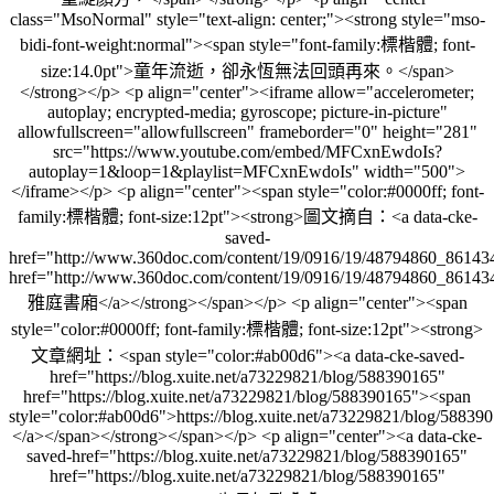
class="MsoNormal" style="text-align: center;"><strong style="mso-
bidi-font-weight:normal"><span style="font-family:標楷體; font-
size:14.0pt">童年流逝，卻永恆無法回頭再來。</span>
</strong></p> <p align="center"><iframe allow="accelerometer;
autoplay; encrypted-media; gyroscope; picture-in-picture"
allowfullscreen="allowfullscreen" frameborder="0" height="281"
src="https://www.youtube.com/embed/MFCxnEwdoIs?
autoplay=1&loop=1&playlist=MFCxnEwdoIs" width="500">
</iframe></p> <p align="center"><span style="color:#0000ff; font-
family:標楷體; font-size:12pt"><strong>圖文摘自：<a data-cke-
saved-
href="http://www.360doc.com/content/19/0916/19/48794860_86143
href="http://www.360doc.com/content/19/0916/19/48794860_86143
雅庭書廂</a></strong></span></p> <p align="center"><span
style="color:#0000ff; font-family:標楷體; font-size:12pt"><strong>
文章網址：<span style="color:#ab00d6"><a data-cke-saved-
href="https://blog.xuite.net/a73229821/blog/588390165"
href="https://blog.xuite.net/a73229821/blog/588390165"><span
style="color:#ab00d6">https://blog.xuite.net/a73229821/blog/58839
</a></span></strong></span></p> <p align="center"><a data-cke-
saved-href="https://blog.xuite.net/a73229821/blog/588390165"
href="https://blog.xuite.net/a73229821/blog/588390165"