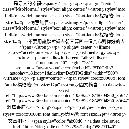
是最大的幸福</span></strong></p> <p align="center"
class="MsoNormal" style="text-align: center;"><strong style="mso-
bidi-font-weight:normal"><span style="font-family:標楷體; font-
size:14.0pt">情意無價</span></strong></p> <p align="center"
class="MsoNormal" style="text-align: center;"><strong style="mso-
bidi-font-weight:normal"><span style="font-family:標楷體; font-
size:14.0pt">不要用謾辭嘩說去朝三暮四一個真心對你好的人
</span></strong></p> <p align="center"><iframe
allow="accelerometer; autoplay; encrypted-media; gyroscope;
picture-in-picture" allowfullscreen="allowfullscreen"
frameborder="0" height="281"
src="https://www.youtube.com/embed/Dcf8T0Gdlis?
autoplay=1&loop=1&playlist=Dcf8T0Gdlis" width="500">
</iframe></p> <p align="center"><span style="color:#0000ff; font-
family:標楷體; font-size:12pt"><strong>圖文摘自：<a data-cke-
saved-
href="http://www.360doc.com/content/19/0822/18/48794860_85647
href="http://www.360doc.com/content/19/0822/18/48794860_85647
雅庭書廂</a></strong></span></p> <p align="center"><span
style="color:#0000ff; font-family:標楷體; font-size:12pt"><strong>
文章網址：<span style="color:#ab00d6"><a data-cke-saved-
href="https://blog.xuite.net/a73229821/blog/588251140"