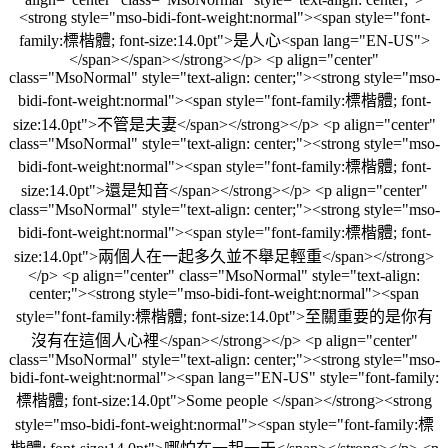
<strong style="mso-bidi-font-weight:normal"><span style="font-
family:標楷體; font-size:14.0pt">是人心<span lang="EN-US">
</span></span></strong></p> <p align="center"
class="MsoNormal" style="text-align: center;"><strong style="mso-
bidi-font-weight:normal"><span style="font-family:標楷體; font-
size:14.0pt">不管是夫妻</span></strong></p> <p align="center"
class="MsoNormal" style="text-align: center;"><strong style="mso-
bidi-font-weight:normal"><span style="font-family:標楷體; font-
size:14.0pt">還是知音</span></strong></p> <p align="center"
class="MsoNormal" style="text-align: center;"><strong style="mso-
bidi-font-weight:normal"><span style="font-family:標楷體; font-
size:14.0pt">兩個人在一起多久並不舉足輕重</span></strong>
</p> <p align="center" class="MsoNormal" style="text-align:
center;"><strong style="mso-bidi-font-weight:normal"><span
style="font-family:標楷體; font-size:14.0pt">至關重要的是你有
沒有在這個人心裡</span></strong></p> <p align="center"
class="MsoNormal" style="text-align: center;"><strong style="mso-
bidi-font-weight:normal"><span lang="EN-US" style="font-family:
標楷體; font-size:14.0pt">Some people </span></strong><strong
style="mso-bidi-font-weight:normal"><span style="font-family:標