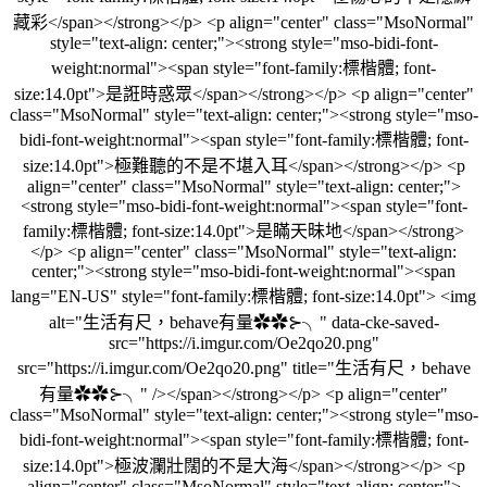
藏彩</span></strong></p> <p align="center" class="MsoNormal"
style="text-align: center;"><strong style="mso-bidi-font-
weight:normal"><span style="font-family:標楷體; font-
size:14.0pt">是誑時惑眾</span></strong></p> <p align="center"
class="MsoNormal" style="text-align: center;"><strong style="mso-
bidi-font-weight:normal"><span style="font-family:標楷體; font-
size:14.0pt">極難聽的不是不堪入耳</span></strong></p> <p
align="center" class="MsoNormal" style="text-align: center;">
<strong style="mso-bidi-font-weight:normal"><span style="font-
family:標楷體; font-size:14.0pt">是瞞天昧地</span></strong>
</p> <p align="center" class="MsoNormal" style="text-align:
center;"><strong style="mso-bidi-font-weight:normal"><span
lang="EN-US" style="font-family:標楷體; font-size:14.0pt"> <img
alt="生活有尺，behave有量✿✿⊱╮" data-cke-saved-
src="https://i.imgur.com/Oe2qo20.png"
src="https://i.imgur.com/Oe2qo20.png" title="生活有尺，behave
有量✿✿⊱╮" /></span></strong></p> <p align="center"
class="MsoNormal" style="text-align: center;"><strong style="mso-
bidi-font-weight:normal"><span style="font-family:標楷體; font-
size:14.0pt">極波瀾壯闊的不是大海</span></strong></p> <p
align="center" class="MsoNormal" style="text-align: center;">