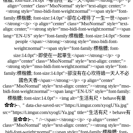
楷體; font-size:14.0pt">哪怕在一起一天</span></strong></p> <p
align="center" class="MsoNormal" style="text-align: center;">
<strong style="mso-bidi-font-weight:normal"><span style="font-
family:標楷體; font-size:14.0pt">卻在心裡待了一生一世</span>
</strong></p> <p align="center" class="MsoNormal" style="text-
align: center;"><strong style="mso-bidi-font-weight:normal"><span
lang="EN-US" style="font-family:標楷體; font-size:14.0pt">Some
people </span></strong><strong style="mso-bidi-font-
weight:normal"><span style="font-family:標楷體; font-
size:14.0pt">即使在一起畢生</span></strong></p> <p
align="center" class="MsoNormal" style="text-align: center;">
<strong style="mso-bidi-font-weight:normal"><span style="font-
family:標楷體; font-size:14.0pt">卻沒有在心坎待過一天人不必
國色天香</span></strong></p> <p align="center"
class="MsoNormal" style="text-align: center;"><strong style="mso-
bidi-font-weight:normal"><span lang="EN-US" style="font-family:
標楷體; font-size:14.0pt"> <img alt="生活有尺，behave有量
✿✿⊱╮" data-cke-saved-src="https://i.imgur.com/xyogUYa.jpg"
src="https://i.imgur.com/xyogUYa.jpg" title="生活有尺，behave有
量✿✿⊱╮" /></span></strong></p> <p align="center"
class="MsoNormal" style="text-align: center;"><strong style="mso-
bidi-font-weight:normal"><span style="font-family:標楷體; font-