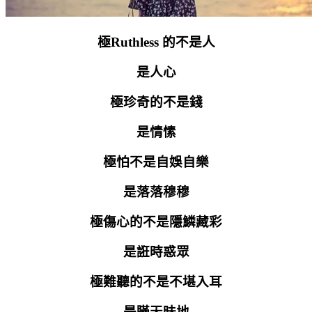
極
Ruthless
的不是人
是人心
極珍奇的不是錢
是情愫
極怕不是自娛自樂
是落落穆穆
極傷心的不是隱鱗藏彩
是誑時惑眾
極難聽的不是不堪入耳
是瞞天昧地