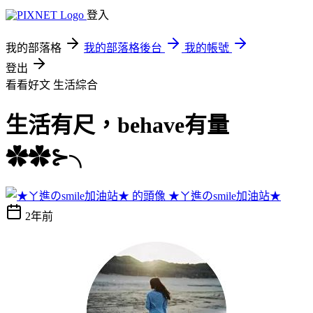
登入
我的部落格
我的部落格後台
我的帳號
登出
看看好文
生活綜合
生活有尺，behave有量
✿✿⊱╮
★ㄚ進のsmile加油站★
2年前