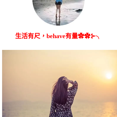
生活有尺，behave有量✿✿⊱╮