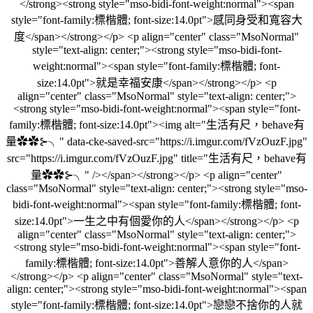
</strong><strong style="mso-bidi-font-weight:normal"><span
style="font-family:標楷體; font-size:14.0pt">感同身受和寬容大
度</span></strong></p> <p align="center" class="MsoNormal"
style="text-align: center;"><strong style="mso-bidi-font-
weight:normal"><span style="font-family:標楷體; font-
size:14.0pt">就是幸福安康</span></strong></p> <p
align="center" class="MsoNormal" style="text-align: center;">
<strong style="mso-bidi-font-weight:normal"><span style="font-
family:標楷體; font-size:14.0pt"><img alt="生活有尺，behave有
量✿✿⊱╮" data-cke-saved-src="https://i.imgur.com/fVzOuzF.jpg"
src="https://i.imgur.com/fVzOuzF.jpg" title="生活有尺，behave有
量✿✿⊱╮" /></span></strong></p> <p align="center"
class="MsoNormal" style="text-align: center;"><strong style="mso-
bidi-font-weight:normal"><span style="font-family:標楷體; font-
size:14.0pt">一生之中有個愛你的人</span></strong></p> <p
align="center" class="MsoNormal" style="text-align: center;">
<strong style="mso-bidi-font-weight:normal"><span style="font-
family:標楷體; font-size:14.0pt">善解人意你的人</span>
</strong></p> <p align="center" class="MsoNormal" style="text-
align: center;"><strong style="mso-bidi-font-weight:normal"><span
style="font-family:標楷體; font-size:14.0pt">戀戀不捨你的人就