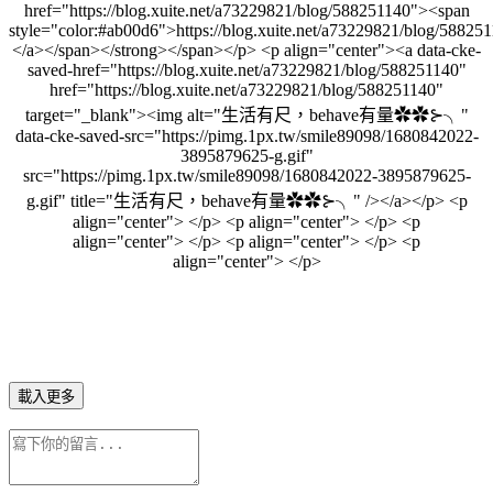
href="https://blog.xuite.net/a73229821/blog/588251140"><span
style="color:#ab00d6">https://blog.xuite.net/a73229821/blog/58825
</a></span></strong></span></p> <p align="center"><a data-cke-
saved-href="https://blog.xuite.net/a73229821/blog/588251140"
href="https://blog.xuite.net/a73229821/blog/588251140"
target="_blank"><img alt="生活有尺，behave有量✿✿⊱╮"
data-cke-saved-src="https://pimg.1px.tw/smile89098/1680842022-
3895879625-g.gif"
src="https://pimg.1px.tw/smile89098/1680842022-3895879625-
g.gif" title="生活有尺，behave有量✿✿⊱╮" /></a></p> <p
align="center"> </p> <p align="center"> </p> <p
align="center"> </p> <p align="center"> </p> <p
align="center"> </p>
載入更多