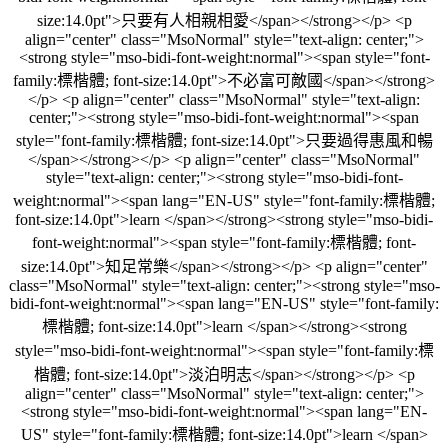
size:14.0pt">只要有人相親相愛</span></strong></p> <p
align="center" class="MsoNormal" style="text-align: center;">
<strong style="mso-bidi-font-weight:normal"><span style="font-
family:標楷體; font-size:14.0pt">不必富可敵國</span></strong>
</p> <p align="center" class="MsoNormal" style="text-align:
center;"><strong style="mso-bidi-font-weight:normal"><span
style="font-family:標楷體; font-size:14.0pt">只要過得惠風和暢
</span></strong></p> <p align="center" class="MsoNormal"
style="text-align: center;"><strong style="mso-bidi-font-
weight:normal"><span lang="EN-US" style="font-family:標楷體;
font-size:14.0pt">learn </span></strong><strong style="mso-bidi-
font-weight:normal"><span style="font-family:標楷體; font-
size:14.0pt">知足常樂</span></strong></p> <p align="center"
class="MsoNormal" style="text-align: center;"><strong style="mso-
bidi-font-weight:normal"><span lang="EN-US" style="font-family:
標楷體; font-size:14.0pt">learn </span></strong><strong
style="mso-bidi-font-weight:normal"><span style="font-family:標
楷體; font-size:14.0pt">淡泊明志</span></strong></p> <p
align="center" class="MsoNormal" style="text-align: center;">
<strong style="mso-bidi-font-weight:normal"><span lang="EN-
US" style="font-family:標楷體; font-size:14.0pt">learn </span>