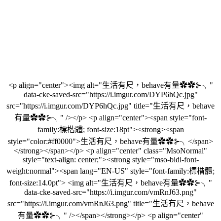
<p align="center"><img alt="生活有尺，behave有量✿✿⊱╮"
data-cke-saved-src="https://i.imgur.com/DYP6hQc.jpg"
src="https://i.imgur.com/DYP6hQc.jpg" title="生活有尺，behave
有量✿✿⊱╮" /></p> <p align="center"><span style="font-
family:標楷體; font-size:18pt"><strong><span
style="color:#ff0000">生活有尺，behave有量✿✿⊱╮</span>
</strong></span></p> <p align="center" class="MsoNormal"
style="text-align: center;"><strong style="mso-bidi-font-
weight:normal"><span lang="EN-US" style="font-family:標楷體;
font-size:14.0pt"> <img alt="生活有尺，behave有量✿✿⊱╮"
data-cke-saved-src="https://i.imgur.com/vmRnJ63.png"
src="https://i.imgur.com/vmRnJ63.png" title="生活有尺，behave
有量✿✿⊱╮" /></span></strong></p> <p align="center"