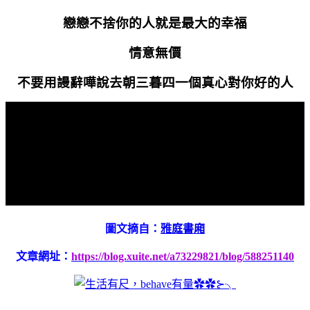
戀戀不捨你的人就是最大的幸福
情意無價
不要用謾辭嘩說去朝三暮四一個真心對你好的人
圖文摘自：
雅庭書廂
文章網址：
https://blog.xuite.net/a73229821/blog/588251140