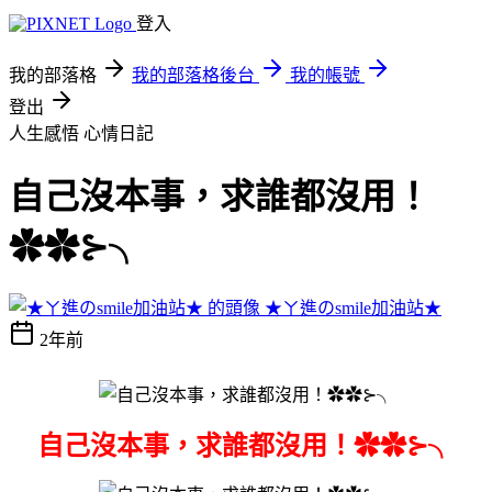
登入
我的部落格
我的部落格後台
我的帳號
登出
人生感悟
心情日記
自己沒本事，求誰都沒用！
✿✿⊱╮
★ㄚ進のsmile加油站★
2年前
自己沒本事，求誰都沒用！✿✿⊱╮