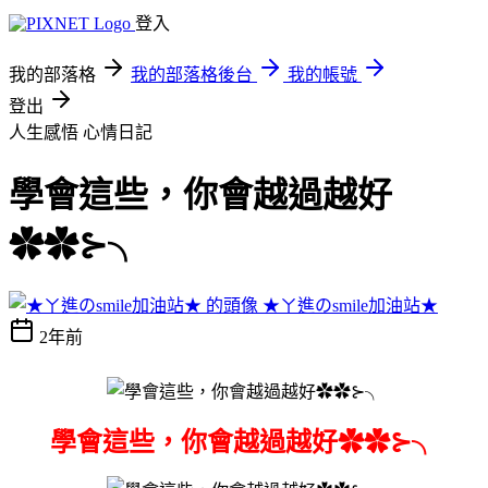
登入
我的部落格
我的部落格後台
我的帳號
登出
人生感悟
心情日記
學會這些，你會越過越好
✿✿⊱╮
★ㄚ進のsmile加油站★
2年前
學會這些，你會越過越好✿✿⊱╮