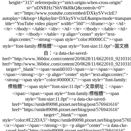
height="315" referrerpolicy="strict-origin-when-cross-origin"
si="uDNRHz7ShV8k8IkQ&controls=0""
src="https://www.youtube.com/embed/DXkySVvclzE?
autoplay=1&loop=1&playlist=DXkySVvclzE&ampwmode=transpare
title="YouTube video player" width="560"></iframe></p> </td>
</tr> </tbody> </table> </div> </td> </tr> </tbody> </table> </td>
</tr> </tbody> </table> <p align="center" style="text-
align:center;"><strong><span style="color:#0000CC"><span
style="font-family:標楷體"><span style="font-size:11.0pt">圖文摘
自：<a data-cke-saved-
href="http://www.360doc.com/content/20/0628/11/6622010_921031
href="http://www.360doc.com/content/20/0628/11/6622010_921031
target="_blank"><span>seanli0103</span></a></span></span>
</span></strong></p> <p align="center" style="text-align:center;">
<strong><span style="color:#0000CC"><span style="font-family:
標楷體"><span style="font-size:11.0pt">文章網址：</span>
</span></span><span style="font-family:標楷體"><span
style="font-size:11.0pt"><a data-cke-saved-
href="https://smile89098.pixnet.net/blog/post/576941616"
href="https://smile89098.pixnet.net/blog/post/576941616"
target="_blank"><span
style="color:#E22DA5">https://smile89098.pixnet.net/blog/post/57
</a></span></span></strong></p> <p align="center"><a data-cke-
saved-href="https://smile89098.pixnet.net/blog/post/576941616"