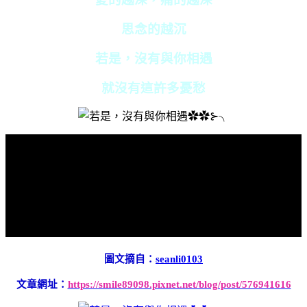
思念的越沉
若是，沒有與你相遇
就沒有這許多憂愁
圖文摘自：
seanli0103
文章網址：
https://smile89098.pixnet.net/blog/post/576941616