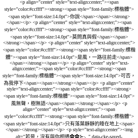
<p align="center" style="text-align:center;"><span
style="color:#ccffff"><strong><span style="font-family:標楷體">
<span style="font-size:14.0pt">你說</span></span></strong>
</span></p> <p align="center" style="text-align:center;"><span
style="color:#ccffff"><strong><span style="font-family:標楷體">
<span style="font-size:14.0pt">莫問真與假</span></span>
</strong></span></p> <p align="center" style="text-align:center;">
<span style="color:#ccffff"><strong><span style="font-family:標楷
體"><span style="font-size:14.0pt">是風，一路往前走</span>
</span></strong></span></p> <p align="center" style="text-
align:center;"><span style="color:#ccffff"><strong><span
style="font-family:標楷體"><span style="font-size:14.0pt">可否，
為我停下</span></span></strong></span></p> <p align="center"
style="text-align:center;"><span style="color:#ccffff"><strong>
<span style="font-family:標楷體"><span style="font-size:14.0pt">
風無聲，樹無語</span></span></strong></span></p> <p
align="center" style="text-align:center;"><span
style="color:#ccffff"><strong><span style="font-family:標楷體">
<span style="font-size:14.0pt">只有落葉靜靜的睡在地上</span>
</span></strong></span></p> <p style="text-align:center"><img
alt="若是，沒有與你相遇✿✿⊱╮" data-cke-saved-