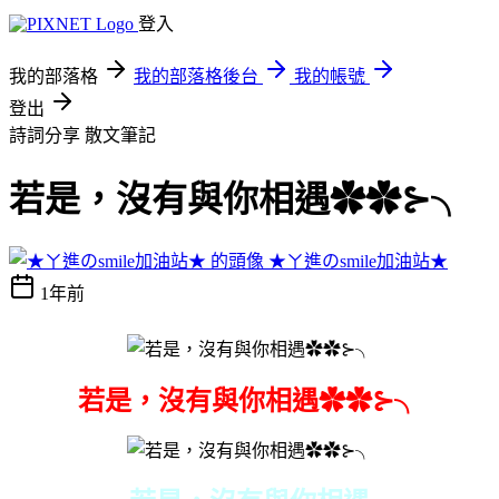
登入
我的部落格
我的部落格後台
我的帳號
登出
詩詞分享
散文筆記
若是，沒有與你相遇✿✿⊱╮
★ㄚ進のsmile加油站★
1年前
若是，沒有與你相遇✿✿⊱╮