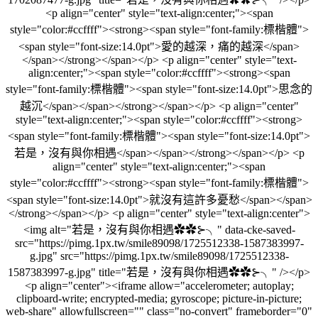
<p align="center" style="text-align:center;"><span
style="color:#ccffff"><strong><span style="font-family:標楷體">
<span style="font-size:14.0pt">愛的越深，痛的越深</span>
</span></strong></span></p> <p align="center" style="text-
align:center;"><span style="color:#ccffff"><strong><span
style="font-family:標楷體"><span style="font-size:14.0pt">思念的
越沉</span></span></strong></span></p> <p align="center"
style="text-align:center;"><span style="color:#ccffff"><strong>
<span style="font-family:標楷體"><span style="font-size:14.0pt">
若是，沒有與你相遇</span></span></strong></span></p> <p
align="center" style="text-align:center;"><span
style="color:#ccffff"><strong><span style="font-family:標楷體">
<span style="font-size:14.0pt">就沒有這許多憂愁</span></span>
</strong></span></p> <p align="center" style="text-align:center">
<img alt="若是，沒有與你相遇✿✿⊱╮" data-cke-saved-
src="https://pimg.1px.tw/smile89098/1725512338-1587383997-
g.jpg" src="https://pimg.1px.tw/smile89098/1725512338-
1587383997-g.jpg" title="若是，沒有與你相遇✿✿⊱╮" /></p>
<p align="center"><iframe allow="accelerometer; autoplay;
clipboard-write; encrypted-media; gyroscope; picture-in-picture;
web-share" allowfullscreen="" class="no-convert" frameborder="0"