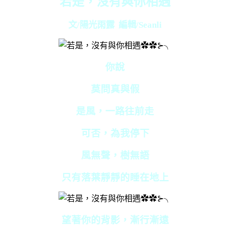
若是，沒有與你相遇
文/陽光雨露 編輯/Seanli
你說
莫問真與假
是風，一路往前走
可否，為我停下
風無聲，樹無語
只有落葉靜靜的睡在地上
望著你的背影，漸行漸遠