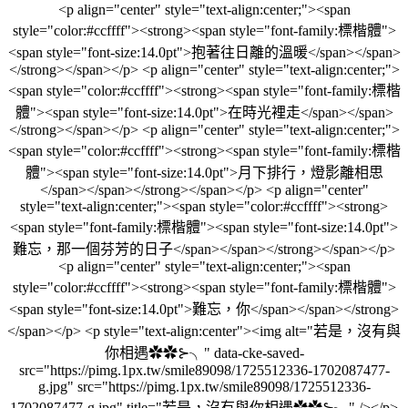
<p align="center" style="text-align:center;"><span
style="color:#ccffff"><strong><span style="font-family:標楷體">
<span style="font-size:14.0pt">抱著往日離的溫暖</span></span>
</strong></span></p> <p align="center" style="text-align:center;">
<span style="color:#ccffff"><strong><span style="font-family:標楷
體"><span style="font-size:14.0pt">在時光裡走</span></span>
</strong></span></p> <p align="center" style="text-align:center;">
<span style="color:#ccffff"><strong><span style="font-family:標楷
體"><span style="font-size:14.0pt">月下排行，燈影離相思
</span></span></strong></span></p> <p align="center"
style="text-align:center;"><span style="color:#ccffff"><strong>
<span style="font-family:標楷體"><span style="font-size:14.0pt">
難忘，那一個芬芳的日子</span></span></strong></span></p>
<p align="center" style="text-align:center;"><span
style="color:#ccffff"><strong><span style="font-family:標楷體">
<span style="font-size:14.0pt">難忘，你</span></span></strong>
</span></p> <p style="text-align:center"><img alt="若是，沒有與
你相遇✿✿⊱╮" data-cke-saved-
src="https://pimg.1px.tw/smile89098/1725512336-1702087477-
g.jpg" src="https://pimg.1px.tw/smile89098/1725512336-
1702087477-g.jpg" title="若是，沒有與你相遇✿✿⊱╮" /></p>