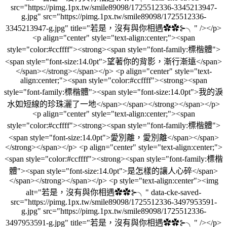
src="https://pimg.1px.tw/smile89098/1725512336-3345213947-
g.jpg" src="https://pimg.1px.tw/smile89098/1725512336-
3345213947-g.jpg" title="若是，沒有與你相遇✿✿⊱╮" /></p>
<p align="center" style="text-align:center;"><span
style="color:#ccffff"><strong><span style="font-family:標楷體">
<span style="font-size:14.0pt">望著你的背影，漸行漸遠</span>
</span></strong></span></p> <p align="center" style="text-
align:center;"><span style="color:#ccffff"><strong><span
style="font-family:標楷體"><span style="font-size:14.0pt">我的淚
水如短線的珍珠灑了一地</span></span></strong></span></p>
<p align="center" style="text-align:center;"><span
style="color:#ccffff"><strong><span style="font-family:標楷體">
<span style="font-size:14.0pt">愛別離，愛別離</span></span>
</strong></span></p> <p align="center" style="text-align:center;">
<span style="color:#ccffff"><strong><span style="font-family:標楷
體"><span style="font-size:14.0pt">是怎樣的讓人心碎</span>
</span></strong></span></p> <p style="text-align:center"><img
alt="若是，沒有與你相遇✿✿⊱╮" data-cke-saved-
src="https://pimg.1px.tw/smile89098/1725512336-3497953591-
g.jpg" src="https://pimg.1px.tw/smile89098/1725512336-
3497953591-g.jpg" title="若是，沒有與你相遇✿✿⊱╮" /></p>