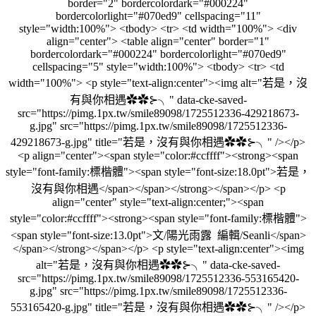
border="2" bordercolordark="#000224"
bordercolorlight="#070ed9" cellspacing="11"
style="width:100%"> <tbody> <tr> <td width="100%"> <div
align="center"> <table align="center" border="1"
bordercolordark="#000224" bordercolorlight="#070ed9"
cellspacing="5" style="width:100%"> <tbody> <tr> <td
width="100%"> <p style="text-align:center"><img alt="若是，沒
有與你相遇✿✿⊱╮" data-cke-saved-
src="https://pimg.1px.tw/smile89098/1725512336-429218673-
g.jpg" src="https://pimg.1px.tw/smile89098/1725512336-
429218673-g.jpg" title="若是，沒有與你相遇✿✿⊱╮" /></p>
<p align="center"><span style="color:#ccffff"><strong><span
style="font-family:標楷體"><span style="font-size:18.0pt">若是，
沒有與你相遇</span></span></strong></span></p> <p
align="center" style="text-align:center;"><span
style="color:#ccffff"><strong><span style="font-family:標楷體">
<span style="font-size:13.0pt">文/陽光雨露 編輯/Seanli</span>
</span></strong></span></p> <p style="text-align:center"><img
alt="若是，沒有與你相遇✿✿⊱╮" data-cke-saved-
src="https://pimg.1px.tw/smile89098/1725512336-553165420-
g.jpg" src="https://pimg.1px.tw/smile89098/1725512336-
553165420-g.jpg" title="若是，沒有與你相遇✿✿⊱╮" /></p>