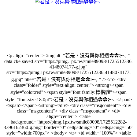
<p align="center"><img alt="若是，沒有與你相遇✿✿⊱╮"
data-cke-saved-src="https://pimg.1px.tw/smile89098/1725512336-
4148074177-g.jpg"
src="https://pimg.1px.tw/smile89098/1725512336-4148074177-
g.jpg" title="若是，沒有與你相遇✿✿⊱╮" /></p> <div
class="folder" style="text-align: center;"><strong><span
style="color:red"><span style="font-family:標楷體"><span
style="font-size:18.0pt">若是，沒有與你相遇✿✿⊱╮</span>
</span></span></strong></div> <div class="msgcontent"> <div
class="msgcontent"> <div class="msgcontent"> <div
align="center"> <table
background="https://pimg.1px.tw/smile89098/1725512282-
3396162360-g.png" border="0" cellpadding="0" cellspacing="50"
style="width:700px"> <tbody> <tr> <td width="100%"> <table