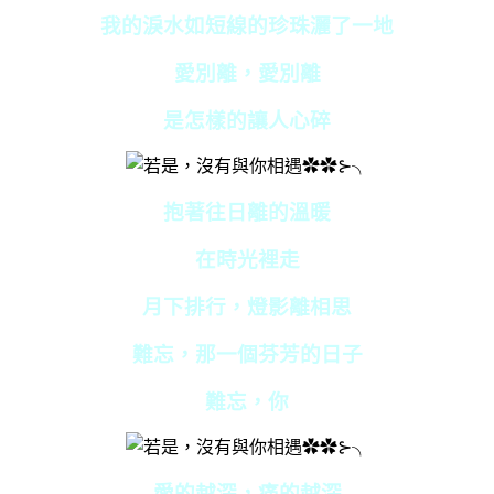
我的淚水如短線的珍珠灑了一地
愛別離，愛別離
是怎樣的讓人心碎
抱著往日離的溫暖
在時光裡走
月下排行，燈影離相思
難忘，那一個芬芳的日子
難忘，你
愛的越深，痛的越深