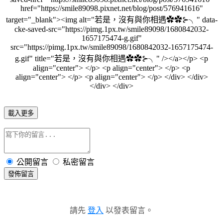
href="https://smile89098.pixnet.net/blog/post/576941616"
target="_blank"><img alt="若是，沒有與你相遇✿✿⊱╮" data-
cke-saved-src="https://pimg.1px.tw/smile89098/1680842032-
1657175474-g.gif"
src="https://pimg.1px.tw/smile89098/1680842032-1657175474-
g.gif" title="若是，沒有與你相遇✿✿⊱╮" /></a></p> <p
align="center"> </p> <p align="center"> </p> <p
align="center"> </p> <p align="center"> </p> </div> </div>
</div> </div>
載入更多
公開留言
私密留言
發佈留言
請先
登入
以發表留言。