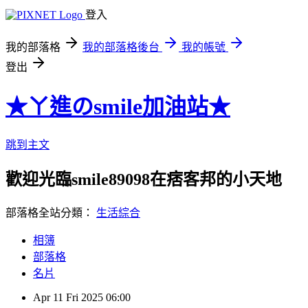
登入
我的部落格
我的部落格後台
我的帳號
登出
★ㄚ進のsmile加油站★
跳到主文
歡迎光臨smile89098在痞客邦的小天地
部落格全站分類：
生活綜合
相簿
部落格
名片
Apr
11
Fri
2025
06:00