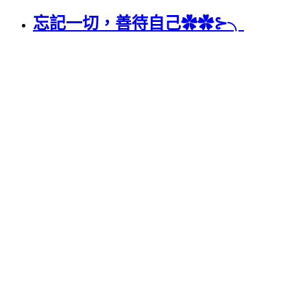
忘記一切，善待自己✿✿⊱╮