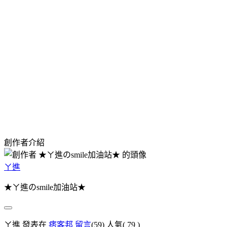
創作者介紹
ㄚ進
★ㄚ進のsmile加油站★
ㄚ進 發表在
痞客邦
留言
(59)
人氣(
79
)