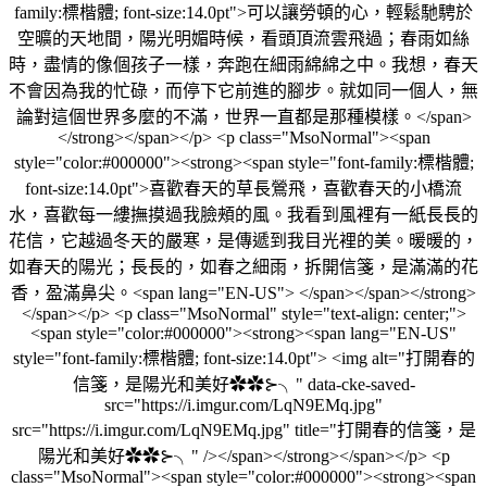
family:標楷體; font-size:14.0pt">可以讓勞頓的心，輕鬆馳騁於
空曠的天地間，陽光明媚時候，看頭頂流雲飛過；春雨如絲
時，盡情的像個孩子一樣，奔跑在細雨綿綿之中。我想，春天
不會因為我的忙碌，而停下它前進的腳步。就如同一個人，無
論對這個世界多麼的不滿，世界一直都是那種模樣。</span>
</strong></span></p> <p class="MsoNormal"><span
style="color:#000000"><strong><span style="font-family:標楷體;
font-size:14.0pt">喜歡春天的草長鶯飛，喜歡春天的小橋流
水，喜歡每一縷撫摸過我臉頰的風。我看到風裡有一紙長長的
花信，它越過冬天的嚴寒，是傳遞到我目光裡的美。暖暖的，
如春天的陽光；長長的，如春之細雨，拆開信箋，是滿滿的花
香，盈滿鼻尖。<span lang="EN-US"> </span></span></strong>
</span></p> <p class="MsoNormal" style="text-align: center;">
<span style="color:#000000"><strong><span lang="EN-US"
style="font-family:標楷體; font-size:14.0pt"> <img alt="打開春的
信箋，是陽光和美好✿✿⊱╮" data-cke-saved-
src="https://i.imgur.com/LqN9EMq.jpg"
src="https://i.imgur.com/LqN9EMq.jpg" title="打開春的信箋，是
陽光和美好✿✿⊱╮" /></span></strong></span></p> <p
class="MsoNormal"><span style="color:#000000"><strong><span