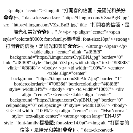
<p align="center"><img alt="打開春的信箋，是陽光和美好
✿✿⊱╮" data-cke-saved-src="https://i.imgur.com/VZxaBgB.jpg"
src="https://i.imgur.com/VZxaBgB.jpg" title="打開春的信箋，是
陽光和美好✿✿⊱╮" /></p> <p align="center"><span
style="color:#ff0000; font-family:標楷體; font-size:18pt"><strong>
打開春的信箋，是陽光和美好✿✿⊱╮</strong></span></p>
<table align="center" alink="#f8f8f8"
background="https://i.imgur.com/CvpIBNJ.jpg" border="0"
link="#f8f8f8" style="height:5531px; width:650px" text="#f8f8f8"
vlink="#f8f8f8"> <tbody> <tr> <td width="100%"> <center>
<table align="center"
background="https://i.imgur.com/SfcAlq7.jpg" border="1"
bordercolordark="#70636d" bordercolorlight="#f8f8f8"
style="width:84%"> <tbody> <tr> <td width="100%"> <div
align="center"> <center> <table align="center"
background="https://i.imgur.com/CvpIBNJ.jpg" border="0"
cellpadding="0" cellspacing="0" style="width:100%"> <tbody>
<tr> <td width="100%"> <p align="center" class="MsoNormal"
style="text-align: center;"><strong><span lang="EN-US"
style="font-family:標楷體; font-size:14.0pt"><img alt="打開春的
信箋，是陽光和美好✿✿⊱╮" data-cke-saved-