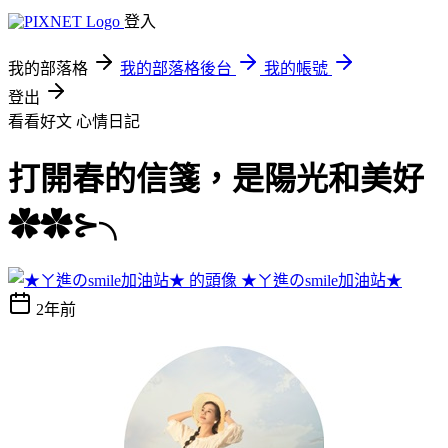
登入
我的部落格
我的部落格後台
我的帳號
登出
看看好文
心情日記
打開春的信箋，是陽光和美好
✿✿⊱╮
★ㄚ進のsmile加油站★
2年前