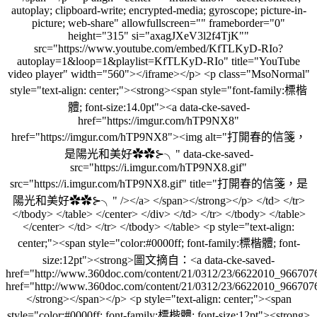
autoplay; clipboard-write; encrypted-media; gyroscope; picture-in-
picture; web-share" allowfullscreen="" frameborder="0"
height="315" si="axagJXeV3l2f4TjK""
src="https://www.youtube.com/embed/KfTLKyD-RIo?
autoplay=1&loop=1&playlist=KfTLKyD-RIo" title="YouTube
video player" width="560"></iframe></p> <p class="MsoNormal"
style="text-align: center;"><strong><span style="font-family:標楷
體; font-size:14.0pt"><a data-cke-saved-
href="https://imgur.com/hTP9NX8"
href="https://imgur.com/hTP9NX8"><img alt="打開春的信箋，
是陽光和美好✿✿⊱╮" data-cke-saved-
src="https://i.imgur.com/hTP9NX8.gif"
src="https://i.imgur.com/hTP9NX8.gif" title="打開春的信箋，是
陽光和美好✿✿⊱╮" /></a> </span></strong></p> </td> </tr>
</tbody> </table> </center> </div> </td> </tr> </tbody> </table>
</center> </td> </tr> </tbody> </table> <p style="text-align:
center;"><span style="color:#0000ff; font-family:標楷體; font-
size:12pt"><strong>圖文摘自：<a data-cke-saved-
href="http://www.360doc.com/content/21/0312/23/6622010_966707
href="http://www.360doc.com/content/21/0312/23/6622010_966707
</strong></span></p> <p style="text-align: center;"><span
style="color:#0000ff; font-family:標楷體; font-size:12pt"><strong>