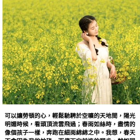
可以讓勞頓的心，輕鬆馳騁於空曠的天地間，陽光
明媚時候，看頭頂流雲飛過；春雨如絲時，盡情的
像個孩子一樣，奔跑在細雨綿綿之中。我想，春天