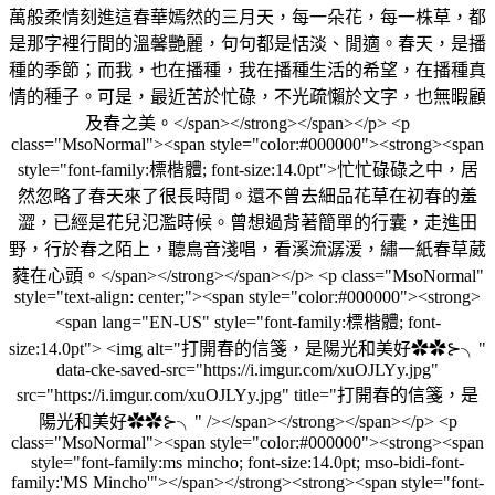
萬般柔情刻進這春華嫣然的三月天，每一朵花，每一株草，都
是那字裡行間的溫馨艷麗，句句都是恬淡、閒適。春天，是播
種的季節；而我，也在播種，我在播種生活的希望，在播種真
情的種子。可是，最近苦於忙碌，不光疏懶於文字，也無暇顧
及春之美。</span></strong></span></p> <p
class="MsoNormal"><span style="color:#000000"><strong><span
style="font-family:標楷體; font-size:14.0pt">忙忙碌碌之中，居
然忽略了春天來了很長時間。還不曾去細品花草在初春的羞
澀，已經是花兒氾濫時候。曾想過背著簡單的行囊，走進田
野，行於春之陌上，聽鳥音淺唱，看溪流潺湲，繡一紙春草葳
蕤在心頭。</span></strong></span></p> <p class="MsoNormal"
style="text-align: center;"><span style="color:#000000"><strong>
<span lang="EN-US" style="font-family:標楷體; font-
size:14.0pt"> <img alt="打開春的信箋，是陽光和美好✿✿⊱╮"
data-cke-saved-src="https://i.imgur.com/xuOJLYy.jpg"
src="https://i.imgur.com/xuOJLYy.jpg" title="打開春的信箋，是
陽光和美好✿✿⊱╮" /></span></strong></span></p> <p
class="MsoNormal"><span style="color:#000000"><strong><span
style="font-family:ms mincho; font-size:14.0pt; mso-bidi-font-
family:'MS Mincho'">​</span></strong><strong><span style="font-