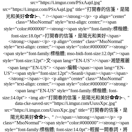
src="https://i.imgur.com/PSxAajd.jpg"
src="https://i.imgur.com/PSxAajd.jpg" title="打開春的信箋，是陽
光和美好✿✿⊱╮" /></span></strong></p> <p align="center"
class="MsoNormal" style="text-align: center;"><span
style="color:#000000"><strong><span style="font-family:標楷體;
font-size:18.0pt">打開春的信箋，是陽光和美好</span>
</strong></span></p> <p align="center" class="MsoNormal"
style="text-align: center;"><span style="color:#000000"><strong>
<span style="font-family:標楷體; mso-bidi-font-size:12.0pt"><span
style="font-size:12pt">文<span lang="EN-US">/</span>湘楚雁麗
<span lang="EN-US"> </span>編輯</span><span lang="EN-
US"><span style="font-size:12pt">/Seanli</span></span></span>
</strong></span></p> <p align="center" class="MsoNormal"
style="text-align: center;"><span style="color:#000000"><strong>
<span lang="EN-US" style="font-family:標楷體; font-
size:14.0pt"> <img alt="打開春的信箋，是陽光和美好✿✿⊱╮"
data-cke-saved-src="https://i.imgur.com/UuxsXpc.jpg"
src="https://i.imgur.com/UuxsXpc.jpg" title="打開春的信箋，是
陽光和美好✿✿⊱╮" /></span></strong></span></p> <p
class="MsoNormal"><span style="color:#000000"><strong><span
style="font-family:標楷體; font-size:14.0pt">輕握一闕春詞，將