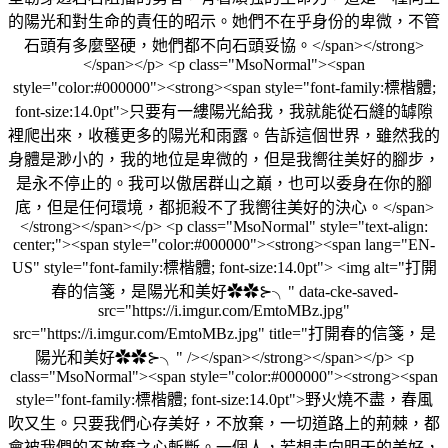
的陽光和對生命的責任的昭示。她們不在乎身份的卑微，不管
石頭有多麼堅硬，她們都不向石頭妥協。</span></strong>
</span></p> <p class="MsoNormal"><span
style="color:#000000"><strong><span style="font-family:標楷體;
font-size:14.0pt">只要有一縷陽光給我，我就能從石縫的罅隙
裡爬出來，收穫更多的陽光和雨露。告訴這個世界，雖然我的
身體是渺小的，我的地位是卑微的，但是我嚮往美好的腳步，
是永不停止的。我可以傲居群山之巔，也可以委身在你的腳
底，但是任何環境，都扼殺不了我嚮往美好的決心。</span>
</strong></span></p> <p class="MsoNormal" style="text-align:
center;"><span style="color:#000000"><strong><span lang="EN-
US" style="font-family:標楷體; font-size:14.0pt"> <img alt="打開
春的信箋，是陽光和美好✿✿⊱╮" data-cke-saved-
src="https://i.imgur.com/EmtoMBz.jpg"
src="https://i.imgur.com/EmtoMBz.jpg" title="打開春的信箋，是
陽光和美好✿✿⊱╮" /></span></strong></span></p> <p
class="MsoNormal"><span style="color:#000000"><strong><span
style="font-family:標楷體; font-size:14.0pt">野火燒不盡，春風
吹又生。只要我們心存美好，不放棄，一切道路上的荊棘，都
會被我們的不放棄之心斬斷。一個人，若想走向明天的美好，