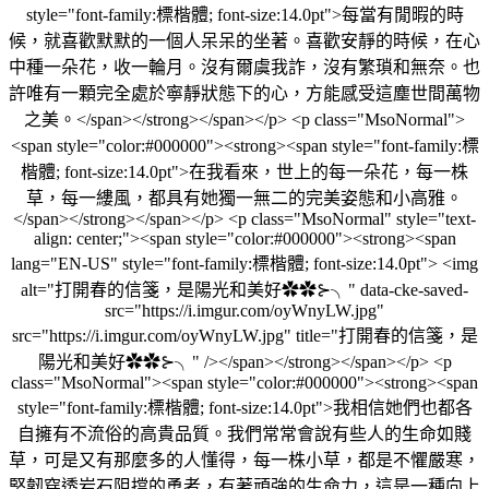
style="font-family:標楷體; font-size:14.0pt">每當有閒暇的時
候，就喜歡默默的一個人呆呆的坐著。喜歡安靜的時候，在心
中種一朵花，收一輪月。沒有爾虞我詐，沒有繁瑣和無奈。也
許唯有一顆完全處於寧靜狀態下的心，方能感受這塵世間萬物
之美。</span></strong></span></p> <p class="MsoNormal">
<span style="color:#000000"><strong><span style="font-family:標
楷體; font-size:14.0pt">在我看來，世上的每一朵花，每一株
草，每一縷風，都具有她獨一無二的完美姿態和小高雅。
</span></strong></span></p> <p class="MsoNormal" style="text-
align: center;"><span style="color:#000000"><strong><span
lang="EN-US" style="font-family:標楷體; font-size:14.0pt"> <img
alt="打開春的信箋，是陽光和美好✿✿⊱╮" data-cke-saved-
src="https://i.imgur.com/oyWnyLW.jpg"
src="https://i.imgur.com/oyWnyLW.jpg" title="打開春的信箋，是
陽光和美好✿✿⊱╮" /></span></strong></span></p> <p
class="MsoNormal"><span style="color:#000000"><strong><span
style="font-family:標楷體; font-size:14.0pt">我相信她們也都各
自擁有不流俗的高貴品質。我們常常會說有些人的生命如賤
草，可是又有那麼多的人懂得，每一株小草，都是不懼嚴寒，
堅韌穿透岩石阻擋的勇者，有著頑強的生命力，這是一種向上