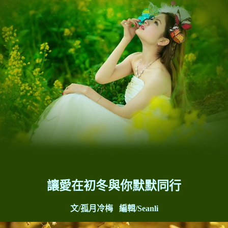
讓愛在初冬與你默默同行
文
/
孤月冷梅
編輯
/Seanli