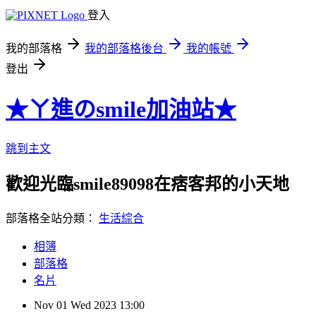
登入
我的部落格
我的部落格後台
我的帳號
登出
★ㄚ進のsmile加油站★
跳到主文
歡迎光臨smile89098在痞客邦的小天地
部落格全站分類：
生活綜合
相簿
部落格
名片
Nov
01
Wed
2023
13:00