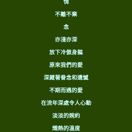
情
不離不棄
念
亦淺亦深
放下冷傲身軀
原來我們的愛
深藏著眷念和遺憾
不期而遇的愛
在流年深處令人心動
淡淡的婉約
熾熱的溫度