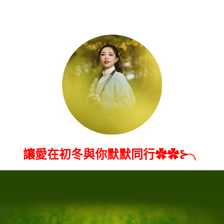
讓愛在初冬與你默默同行✿✿⊱╮