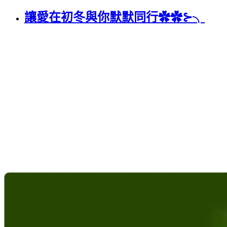
讓愛在初冬與你默默同行✿✿⊱╮