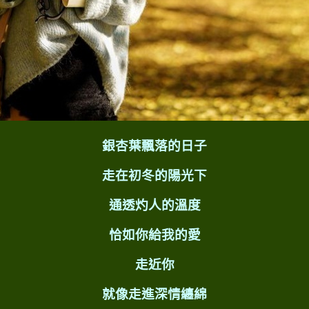
銀杏葉飄落的日子
走在初冬的陽光下
通透灼人的溫度
恰如你給我的愛
走近你
就像走進深情纏綿