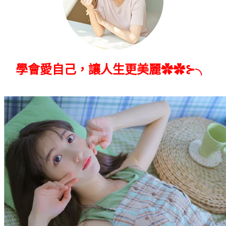
學會愛自己，讓人生更美麗✿✿⊱╮