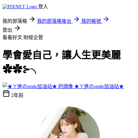
登入
我的部落格
我的部落格後台
我的帳號
登出
看看好文
財經企管
學會愛自己，讓人生更美麗
✿✿⊱╮
★ㄚ進のsmile加油站★
2年前