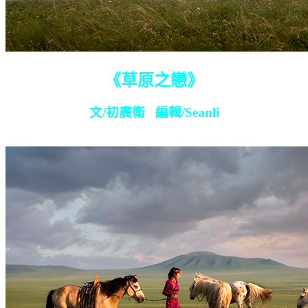
《草原之戀》
文
/
初廣衛
編輯
/Seanli