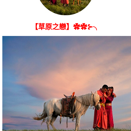
【草原之戀】✿✿⊱╮