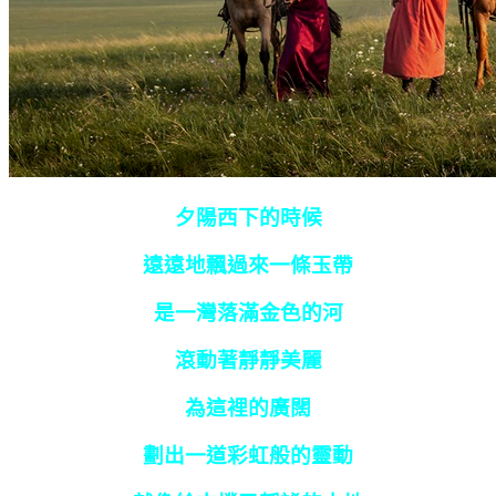
夕陽西下的時候
遠遠地飄過來一條玉帶
是一灣落滿金色的河
滾動著靜靜美麗
為這裡的廣闊
劃出一道彩虹般的靈動