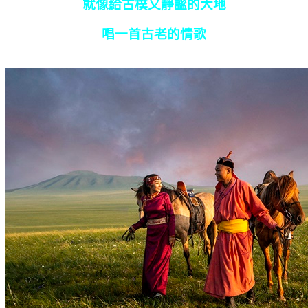
就像給古樸又靜謐的大地
唱一首古老的情歌