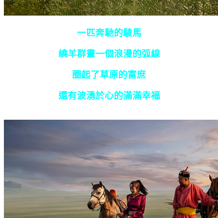
一匹奔馳的駿馬
繞羊群畫一個浪漫的弧線
圈起了草原的富庶
還有波湧於心的滿滿幸福