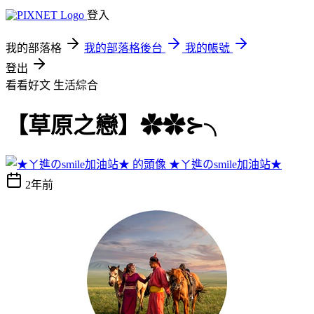
登入
我的部落格
我的部落格後台
我的帳號
登出
看看好文
生活綜合
【草原之戀】✿✿⊱╮
★ㄚ進のsmile加油站★
2年前