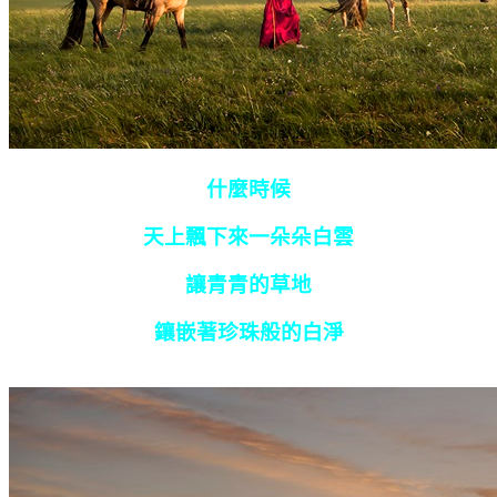
什麼時候
天上飄下來一朵朵白雲
讓青青的草地
鑲嵌著珍珠般的白淨