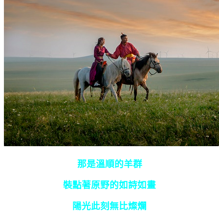
那是溫順的羊群
裝點著原野的如詩如畫
陽光此刻無比燦爛