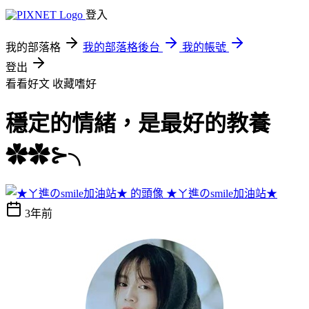
登入
我的部落格
我的部落格後台
我的帳號
登出
看看好文
收藏嗜好
穩定的情緒，是最好的教養
✿✿⊱╮
★ㄚ進のsmile加油站★
3年前