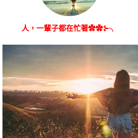
人，一輩子都在忙著✿✿⊱╮