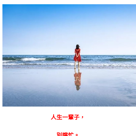
人生一輩子，
別瞎忙。