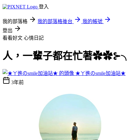
登入
我的部落格
我的部落格後台
我的帳號
登出
看看好文
心情日記
人，一輩子都在忙著✿✿⊱╮
★ㄚ進のsmile加油站★
3年前