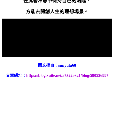
在沉著冷靜中保持自己的清醒，
方能去開創人生的理想場景。
圖文摘自：
sunyulu68
文章網址：
https://blog.xuite.net/a73229821/blog/590526997