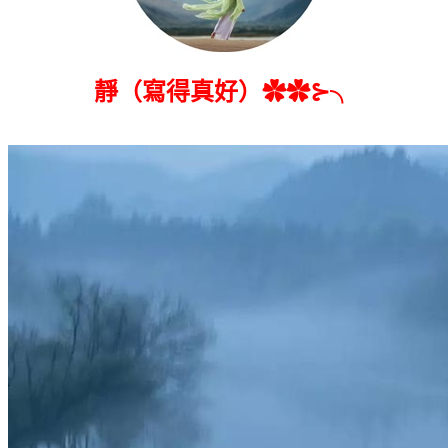
靜（寫得真好）✿✿⊱╮