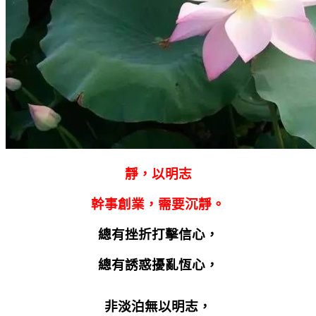
靜，以明志
幹事創業，需要沉靜。
總有挫折打擊信心，
總有誘惑擾亂恆心，
非淡泊無以明志，