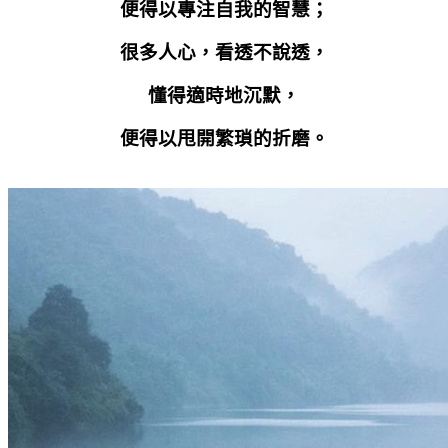
便得以專注自我的智慧；
很多人心，看透不說透，
懂得適時地沉默，
便得以甩開繁瑣的折磨。