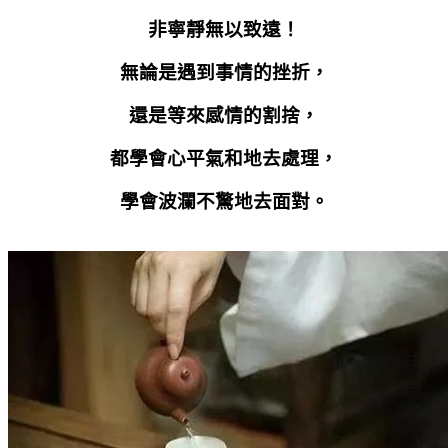
非寧靜無以致遠！
無論是遇到事情的挫折，
還是等來感情的割捨，
都學會心平氣和地去處理，
學會波瀾不驚地去面對。