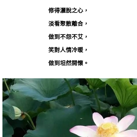
修得灑脫之心，
淡看聚散離合，
做到不怨不艾，
笑對人情冷暖，
做到坦然開懷。