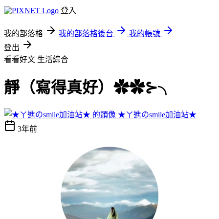
登入
我的部落格
我的部落格後台
我的帳號
登出
看看好文
生活綜合
靜（寫得真好）✿✿⊱╮
★ㄚ進のsmile加油站★
3年前