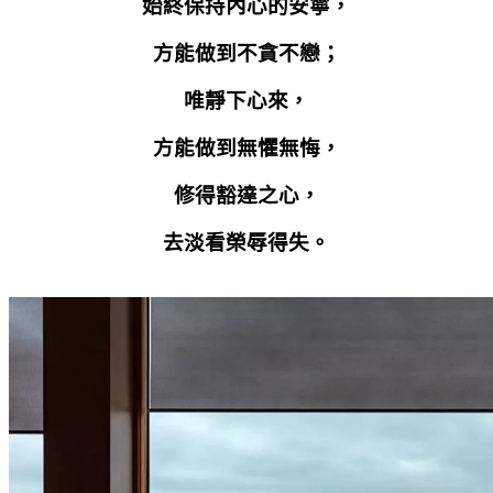
始終保持內心的安寧，
方能做到不貪不戀；
唯靜下心來，
方能做到無懼無悔，
修得豁達之心，
去淡看榮辱得失。