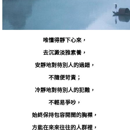
唯懂得靜下心來，
去沉澱淡雅素養，
安靜地對待別人的過錯，
不隨便苛責；
冷靜地對待別人的犯難，
不輕易爭吵，
始終保持包容開闊的胸襟，
方能在來來往往的人群裡，