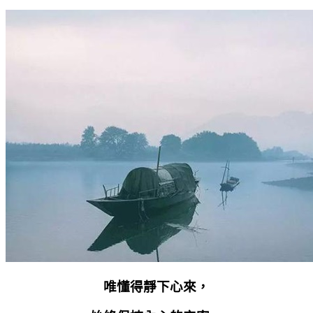
唯懂得靜下心來，